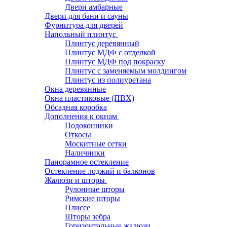
Двери амбарные
Двери для бани и сауны
Фурнитура для дверей
Напольный плинтус
Плинтус деревянный
Плинтус МДФ с отделкой
Плинтус МДФ под покраску
Плинтус с заменяемым молдингом
Плинтус из полиуретана
Окна деревянные
Окна пластиковые (ПВХ)
Обсадная коробка
Дополнения к окнам
Подоконники
Откосы
Москитные сетки
Наличники
Панорамное остекление
Остекление лоджий и балконов
Жалюзи и шторы
Рулонные шторы
Римские шторы
Плиссе
Шторы зебра
Горизонтальные жалюзи