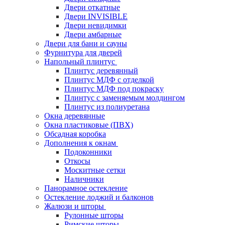
Двери откатные
Двери INVISIBLE
Двери невидимки
Двери амбарные
Двери для бани и сауны
Фурнитура для дверей
Напольный плинтус
Плинтус деревянный
Плинтус МДФ с отделкой
Плинтус МДФ под покраску
Плинтус с заменяемым молдингом
Плинтус из полиуретана
Окна деревянные
Окна пластиковые (ПВХ)
Обсадная коробка
Дополнения к окнам
Подоконники
Откосы
Москитные сетки
Наличники
Панорамное остекление
Остекление лоджий и балконов
Жалюзи и шторы
Рулонные шторы
Римские шторы