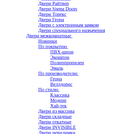
Двери Райтвер
Двери Sigma Doors
Двери Торекс
Двери Геона
Двери с электронным замком
Двери специального назначения
Двери межкомнатные
Новинки
По покрытию
ПВХ-шпон
Экошпон
Полиппропилен
Эмаль
По производителю
Геона
Веллдорис
По стилю
Классика
Модерн
Хай-тек
Двери из массива
Двери складные
Двери откатные
Двери INVISIBLE
Двери невидимки