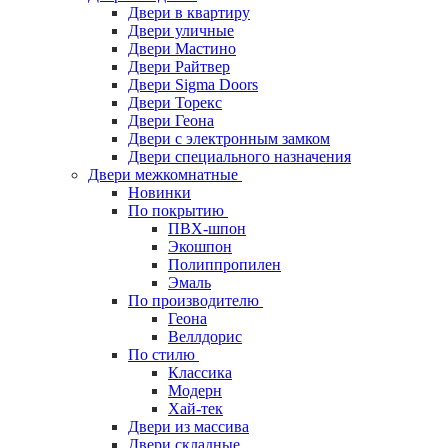
Двери в квартиру
Двери уличные
Двери Мастино
Двери Райтвер
Двери Sigma Doors
Двери Торекс
Двери Геона
Двери с электронным замком
Двери специального назначения
Двери межкомнатные
Новинки
По покрытию
ПВХ-шпон
Экошпон
Полиппропилен
Эмаль
По производителю
Геона
Веллдорис
По стилю
Классика
Модерн
Хай-тек
Двери из массива
Двери складные