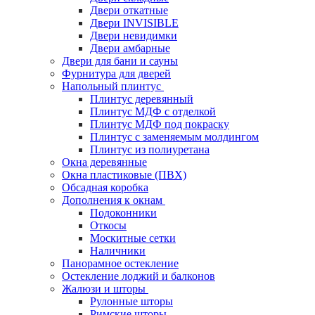
Двери откатные
Двери INVISIBLE
Двери невидимки
Двери амбарные
Двери для бани и сауны
Фурнитура для дверей
Напольный плинтус
Плинтус деревянный
Плинтус МДФ с отделкой
Плинтус МДФ под покраску
Плинтус с заменяемым молдингом
Плинтус из полиуретана
Окна деревянные
Окна пластиковые (ПВХ)
Обсадная коробка
Дополнения к окнам
Подоконники
Откосы
Москитные сетки
Наличники
Панорамное остекление
Остекление лоджий и балконов
Жалюзи и шторы
Рулонные шторы
Римские шторы