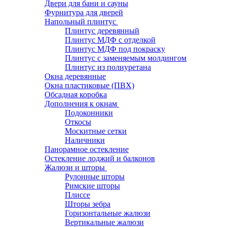
Двери для бани и сауны
Фурнитура для дверей
Напольный плинтус
Плинтус деревянный
Плинтус МДФ с отделкой
Плинтус МДФ под покраску
Плинтус с заменяемым молдингом
Плинтус из полиуретана
Окна деревянные
Окна пластиковые (ПВХ)
Обсадная коробка
Дополнения к окнам
Подоконники
Откосы
Москитные сетки
Наличники
Панорамное остекление
Остекление лоджий и балконов
Жалюзи и шторы
Рулонные шторы
Римские шторы
Плиссе
Шторы зебра
Горизонтальные жалюзи
Вертикальные жалюзи