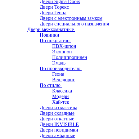
Двери Sigma Doors
Двери Торекс
Двери Геона
Двери с электронным замком
Двери специального назначения
Двери межкомнатные
Новинки
По покрытию
ПВХ-шпон
Экошпон
Полиппропилен
Эмаль
По производителю
Геона
Веллдорис
По стилю
Классика
Модерн
Хай-тек
Двери из массива
Двери складные
Двери откатные
Двери INVISIBLE
Двери невидимки
Двери амбарные