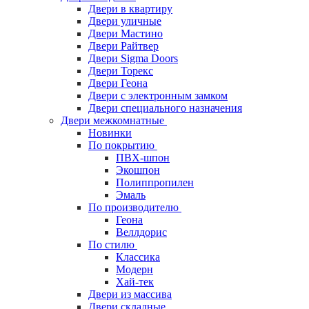
Двери в квартиру
Двери уличные
Двери Мастино
Двери Райтвер
Двери Sigma Doors
Двери Торекс
Двери Геона
Двери с электронным замком
Двери специального назначения
Двери межкомнатные
Новинки
По покрытию
ПВХ-шпон
Экошпон
Полиппропилен
Эмаль
По производителю
Геона
Веллдорис
По стилю
Классика
Модерн
Хай-тек
Двери из массива
Двери складные