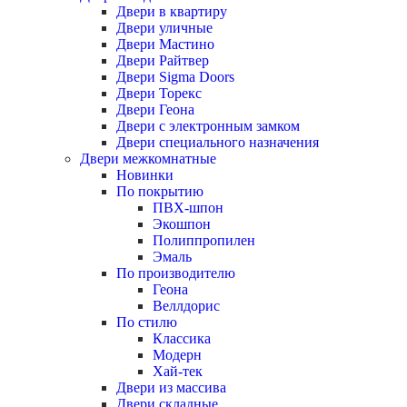
Двери в квартиру
Двери уличные
Двери Мастино
Двери Райтвер
Двери Sigma Doors
Двери Торекс
Двери Геона
Двери с электронным замком
Двери специального назначения
Двери межкомнатные
Новинки
По покрытию
ПВХ-шпон
Экошпон
Полиппропилен
Эмаль
По производителю
Геона
Веллдорис
По стилю
Классика
Модерн
Хай-тек
Двери из массива
Двери складные