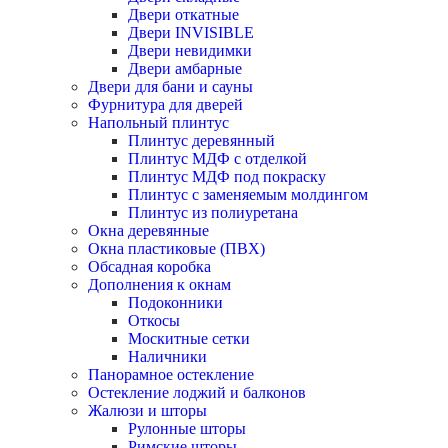
Двери откатные
Двери INVISIBLE
Двери невидимки
Двери амбарные
Двери для бани и сауны
Фурнитура для дверей
Напольный плинтус
Плинтус деревянный
Плинтус МДФ с отделкой
Плинтус МДФ под покраску
Плинтус с заменяемым молдингом
Плинтус из полиуретана
Окна деревянные
Окна пластиковые (ПВХ)
Обсадная коробка
Дополнения к окнам
Подоконники
Откосы
Москитные сетки
Наличники
Панорамное остекление
Остекление лоджий и балконов
Жалюзи и шторы
Рулонные шторы
Римские шторы