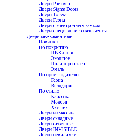
Двери Райтвер
Двери Sigma Doors
Двери Торекс
Двери Геона
Двери с электронным замком
Двери специального назначения
Двери межкомнатные
Новинки
По покрытию
ПВХ-шпон
Экошпон
Полиппропилен
Эмаль
По производителю
Геона
Веллдорис
По стилю
Классика
Модерн
Хай-тек
Двери из массива
Двери складные
Двери откатные
Двери INVISIBLE
Двери невидимки