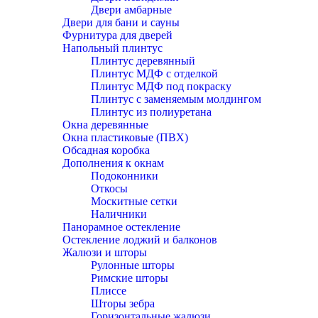
Двери амбарные
Двери для бани и сауны
Фурнитура для дверей
Напольный плинтус
Плинтус деревянный
Плинтус МДФ с отделкой
Плинтус МДФ под покраску
Плинтус с заменяемым молдингом
Плинтус из полиуретана
Окна деревянные
Окна пластиковые (ПВХ)
Обсадная коробка
Дополнения к окнам
Подоконники
Откосы
Москитные сетки
Наличники
Панорамное остекление
Остекление лоджий и балконов
Жалюзи и шторы
Рулонные шторы
Римские шторы
Плиссе
Шторы зебра
Горизонтальные жалюзи