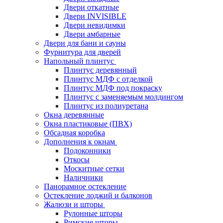
Двери откатные
Двери INVISIBLE
Двери невидимки
Двери амбарные
Двери для бани и сауны
Фурнитура для дверей
Напольный плинтус
Плинтус деревянный
Плинтус МДФ с отделкой
Плинтус МДФ под покраску
Плинтус с заменяемым молдингом
Плинтус из полиуретана
Окна деревянные
Окна пластиковые (ПВХ)
Обсадная коробка
Дополнения к окнам
Подоконники
Откосы
Москитные сетки
Наличники
Панорамное остекление
Остекление лоджий и балконов
Жалюзи и шторы
Рулонные шторы
Римские шторы