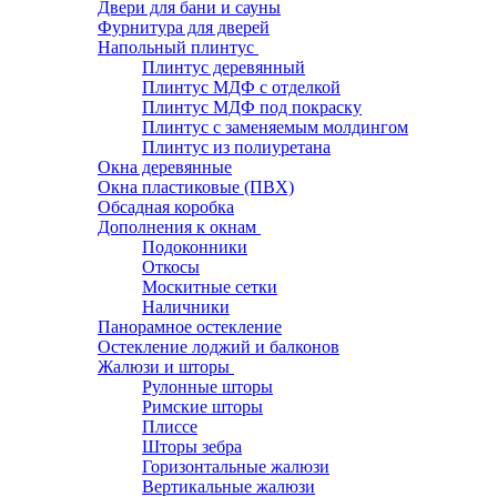
Двери для бани и сауны
Фурнитура для дверей
Напольный плинтус
Плинтус деревянный
Плинтус МДФ с отделкой
Плинтус МДФ под покраску
Плинтус с заменяемым молдингом
Плинтус из полиуретана
Окна деревянные
Окна пластиковые (ПВХ)
Обсадная коробка
Дополнения к окнам
Подоконники
Откосы
Москитные сетки
Наличники
Панорамное остекление
Остекление лоджий и балконов
Жалюзи и шторы
Рулонные шторы
Римские шторы
Плиссе
Шторы зебра
Горизонтальные жалюзи
Вертикальные жалюзи