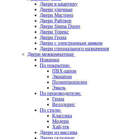
Двери в квартиру
Двери уличные
Двери Мастино
Двери Райтвер
Двери Sigma Doors
Двери Торекс
Двери Геона
Двери с электронным замком
Двери специального назначения
Двери межкомнатные
Новинки
По покрытию
ПВХ-шпон
Экошпон
Полиппропилен
Эмаль
По производителю
Геона
Веллдорис
По стилю
Классика
Модерн
Хай-тек
Двери из массива
Двери складные