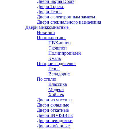
Двери Sigma Doors
Двери Торекс
Двери Геона
Двери с электронным замком
Двери специального назначения
Двери межкомнатные
Новинки
По покрытию
ПВХ-шпон
Экошпон
Полиппропилен
Эмаль
По производителю
Геона
Веллдорис
По стилю
Классика
Модерн
Хай-тек
Двери из массива
Двери складные
Двери откатные
Двери INVISIBLE
Двери невидимки
Двери амбарные