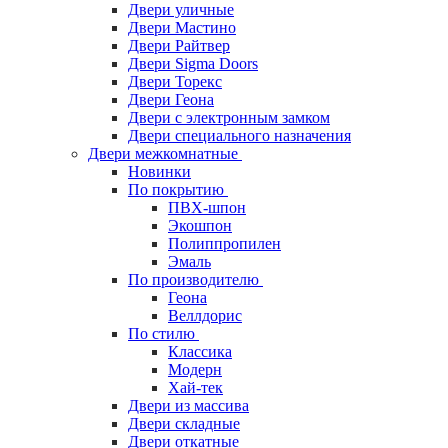
Двери уличные
Двери Мастино
Двери Райтвер
Двери Sigma Doors
Двери Торекс
Двери Геона
Двери с электронным замком
Двери специального назначения
Двери межкомнатные
Новинки
По покрытию
ПВХ-шпон
Экошпон
Полиппропилен
Эмаль
По производителю
Геона
Веллдорис
По стилю
Классика
Модерн
Хай-тек
Двери из массива
Двери складные
Двери откатные