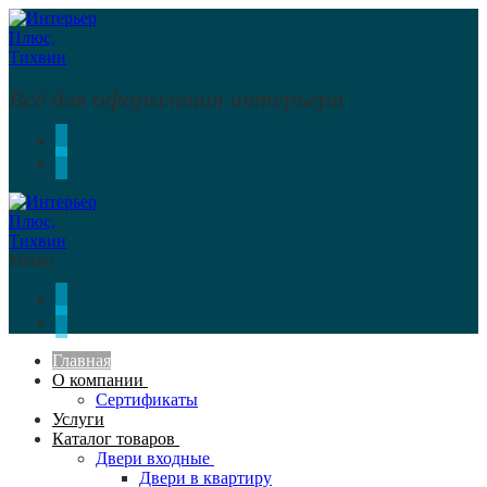
Перейти
Меню
Закрыть
к
содержимому
Всё для оформления интерьера
Меню
Главная
О компании
Сертификаты
Услуги
Каталог товаров
Двери входные
Двери в квартиру