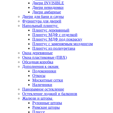
Двери INVISIBLE
Двери невидимки
Двери амбарные
Двери для бани и сауны
Фурнитура для дверей
Напольный плинтус
Плинтус деревянный
Плинтус МДФ с отделкой
Плинтус МДФ под покраску
Плинтус с заменяемым молдингом
Плинтус из полиуретана
Окна деревянные
Окна пластиковые (ПВХ)
Обсадная коробка
Дополнения к окнам
Подоконники
Откосы
Москитные сетки
Наличники
Панорамное остекление
Остекление лоджий и балконов
Жалюзи и шторы
Рулонные шторы
Римские шторы
Плиссе