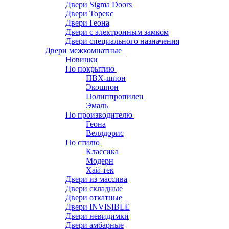
Двери Sigma Doors
Двери Торекс
Двери Геона
Двери с электронным замком
Двери специального назначения
Двери межкомнатные
Новинки
По покрытию
ПВХ-шпон
Экошпон
Полиппропилен
Эмаль
По производителю
Геона
Веллдорис
По стилю
Классика
Модерн
Хай-тек
Двери из массива
Двери складные
Двери откатные
Двери INVISIBLE
Двери невидимки
Двери амбарные