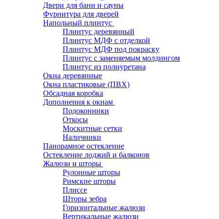
Двери для бани и сауны
Фурнитура для дверей
Напольный плинтус
Плинтус деревянный
Плинтус МДФ с отделкой
Плинтус МДФ под покраску
Плинтус с заменяемым молдингом
Плинтус из полиуретана
Окна деревянные
Окна пластиковые (ПВХ)
Обсадная коробка
Дополнения к окнам
Подоконники
Откосы
Москитные сетки
Наличники
Панорамное остекление
Остекление лоджий и балконов
Жалюзи и шторы
Рулонные шторы
Римские шторы
Плиссе
Шторы зебра
Горизонтальные жалюзи
Вертикальные жалюзи