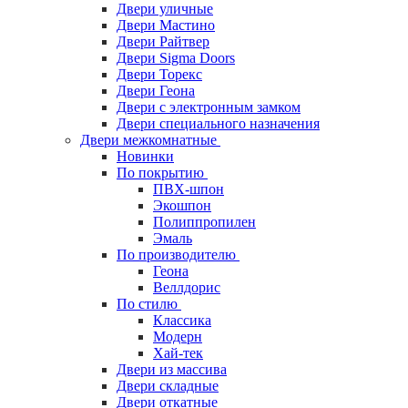
Двери уличные
Двери Мастино
Двери Райтвер
Двери Sigma Doors
Двери Торекс
Двери Геона
Двери с электронным замком
Двери специального назначения
Двери межкомнатные
Новинки
По покрытию
ПВХ-шпон
Экошпон
Полиппропилен
Эмаль
По производителю
Геона
Веллдорис
По стилю
Классика
Модерн
Хай-тек
Двери из массива
Двери складные
Двери откатные