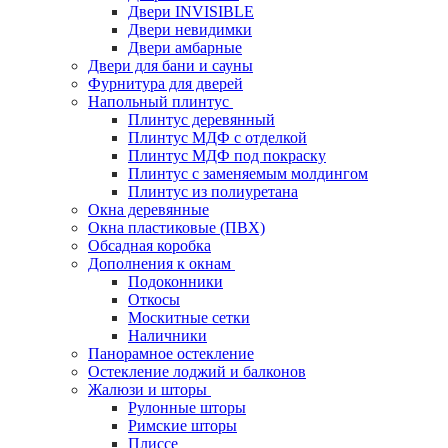
Двери INVISIBLE
Двери невидимки
Двери амбарные
Двери для бани и сауны
Фурнитура для дверей
Напольный плинтус
Плинтус деревянный
Плинтус МДФ с отделкой
Плинтус МДФ под покраску
Плинтус с заменяемым молдингом
Плинтус из полиуретана
Окна деревянные
Окна пластиковые (ПВХ)
Обсадная коробка
Дополнения к окнам
Подоконники
Откосы
Москитные сетки
Наличники
Панорамное остекление
Остекление лоджий и балконов
Жалюзи и шторы
Рулонные шторы
Римские шторы
Плиссе