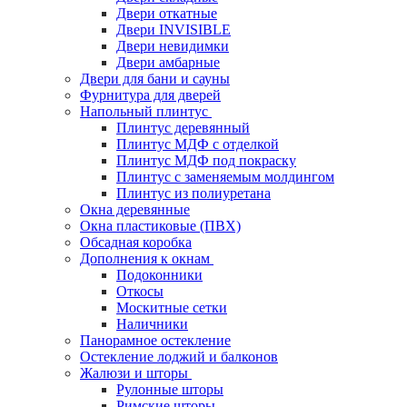
Двери откатные
Двери INVISIBLE
Двери невидимки
Двери амбарные
Двери для бани и сауны
Фурнитура для дверей
Напольный плинтус
Плинтус деревянный
Плинтус МДФ с отделкой
Плинтус МДФ под покраску
Плинтус с заменяемым молдингом
Плинтус из полиуретана
Окна деревянные
Окна пластиковые (ПВХ)
Обсадная коробка
Дополнения к окнам
Подоконники
Откосы
Москитные сетки
Наличники
Панорамное остекление
Остекление лоджий и балконов
Жалюзи и шторы
Рулонные шторы
Римские шторы