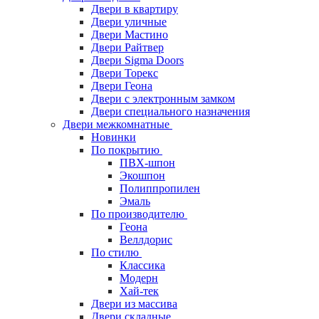
Двери в квартиру
Двери уличные
Двери Мастино
Двери Райтвер
Двери Sigma Doors
Двери Торекс
Двери Геона
Двери с электронным замком
Двери специального назначения
Двери межкомнатные
Новинки
По покрытию
ПВХ-шпон
Экошпон
Полиппропилен
Эмаль
По производителю
Геона
Веллдорис
По стилю
Классика
Модерн
Хай-тек
Двери из массива
Двери складные