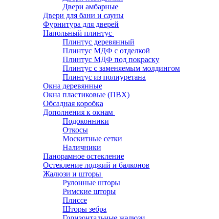
Двери амбарные
Двери для бани и сауны
Фурнитура для дверей
Напольный плинтус
Плинтус деревянный
Плинтус МДФ с отделкой
Плинтус МДФ под покраску
Плинтус с заменяемым молдингом
Плинтус из полиуретана
Окна деревянные
Окна пластиковые (ПВХ)
Обсадная коробка
Дополнения к окнам
Подоконники
Откосы
Москитные сетки
Наличники
Панорамное остекление
Остекление лоджий и балконов
Жалюзи и шторы
Рулонные шторы
Римские шторы
Плиссе
Шторы зебра
Горизонтальные жалюзи