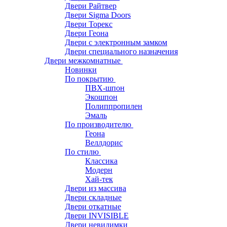
Двери Райтвер
Двери Sigma Doors
Двери Торекс
Двери Геона
Двери с электронным замком
Двери специального назначения
Двери межкомнатные
Новинки
По покрытию
ПВХ-шпон
Экошпон
Полиппропилен
Эмаль
По производителю
Геона
Веллдорис
По стилю
Классика
Модерн
Хай-тек
Двери из массива
Двери складные
Двери откатные
Двери INVISIBLE
Двери невидимки