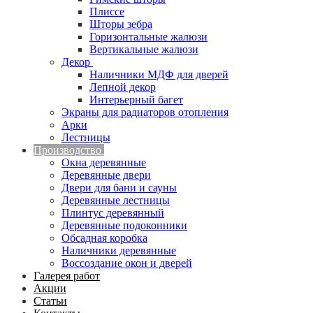
Плиссе
Шторы зебра
Горизонтальные жалюзи
Вертикальные жалюзи
Декор
Наличники МДФ для дверей
Лепной декор
Интерьерный багет
Экраны для радиаторов отопления
Арки
Лестницы
Производство
Окна деревянные
Деревянные двери
Двери для бани и сауны
Деревянные лестницы
Плинтус деревянный
Деревянные подоконники
Обсадная коробка
Наличники деревянные
Воссоздание окон и дверей
Галерея работ
Акции
Статьи