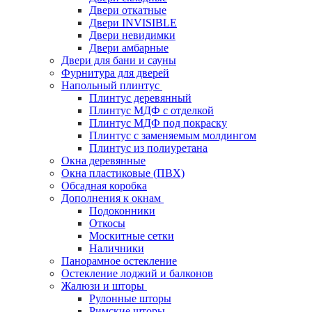
Двери откатные
Двери INVISIBLE
Двери невидимки
Двери амбарные
Двери для бани и сауны
Фурнитура для дверей
Напольный плинтус
Плинтус деревянный
Плинтус МДФ с отделкой
Плинтус МДФ под покраску
Плинтус с заменяемым молдингом
Плинтус из полиуретана
Окна деревянные
Окна пластиковые (ПВХ)
Обсадная коробка
Дополнения к окнам
Подоконники
Откосы
Москитные сетки
Наличники
Панорамное остекление
Остекление лоджий и балконов
Жалюзи и шторы
Рулонные шторы
Римские шторы