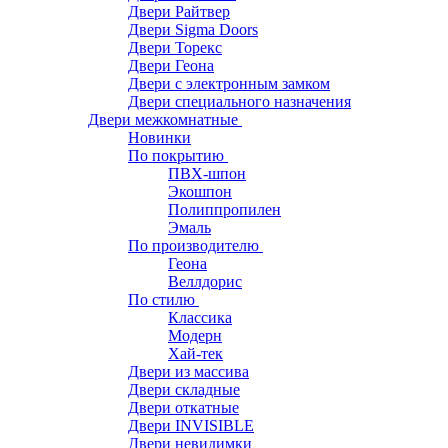
Двери Райтвер
Двери Sigma Doors
Двери Торекс
Двери Геона
Двери с электронным замком
Двери специального назначения
Двери межкомнатные
Новинки
По покрытию
ПВХ-шпон
Экошпон
Полиппропилен
Эмаль
По производителю
Геона
Веллдорис
По стилю
Классика
Модерн
Хай-тек
Двери из массива
Двери складные
Двери откатные
Двери INVISIBLE
Двери невидимки