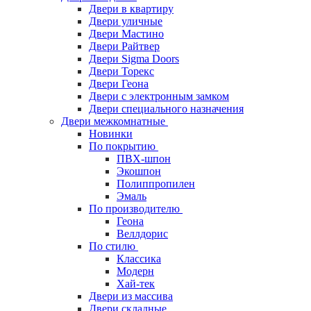
Двери в квартиру
Двери уличные
Двери Мастино
Двери Райтвер
Двери Sigma Doors
Двери Торекс
Двери Геона
Двери с электронным замком
Двери специального назначения
Двери межкомнатные
Новинки
По покрытию
ПВХ-шпон
Экошпон
Полиппропилен
Эмаль
По производителю
Геона
Веллдорис
По стилю
Классика
Модерн
Хай-тек
Двери из массива
Двери складные