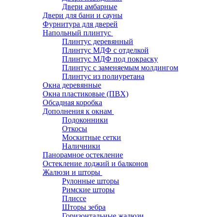
Двери амбарные
Двери для бани и сауны
Фурнитура для дверей
Напольный плинтус
Плинтус деревянный
Плинтус МДФ с отделкой
Плинтус МДФ под покраску
Плинтус с заменяемым молдингом
Плинтус из полиуретана
Окна деревянные
Окна пластиковые (ПВХ)
Обсадная коробка
Дополнения к окнам
Подоконники
Откосы
Москитные сетки
Наличники
Панорамное остекление
Остекление лоджий и балконов
Жалюзи и шторы
Рулонные шторы
Римские шторы
Плиссе
Шторы зебра
Горизонтальные жалюзи