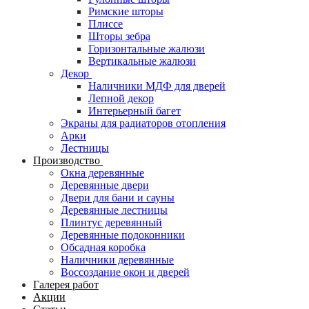
Римские шторы
Плиссе
Шторы зебра
Горизонтальные жалюзи
Вертикальные жалюзи
Декор
Наличники МДФ для дверей
Лепной декор
Интерьерный багет
Экраны для радиаторов отопления
Арки
Лестницы
Производство
Окна деревянные
Деревянные двери
Двери для бани и сауны
Деревянные лестницы
Плинтус деревянный
Деревянные подоконники
Обсадная коробка
Наличники деревянные
Воссоздание окон и дверей
Галерея работ
Акции