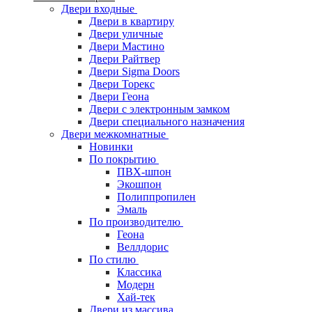
Двери входные
Двери в квартиру
Двери уличные
Двери Мастино
Двери Райтвер
Двери Sigma Doors
Двери Торекс
Двери Геона
Двери с электронным замком
Двери специального назначения
Двери межкомнатные
Новинки
По покрытию
ПВХ-шпон
Экошпон
Полиппропилен
Эмаль
По производителю
Геона
Веллдорис
По стилю
Классика
Модерн
Хай-тек
Двери из массива