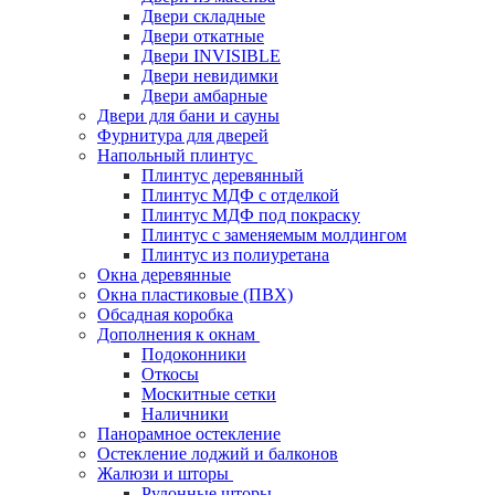
Двери складные
Двери откатные
Двери INVISIBLE
Двери невидимки
Двери амбарные
Двери для бани и сауны
Фурнитура для дверей
Напольный плинтус
Плинтус деревянный
Плинтус МДФ с отделкой
Плинтус МДФ под покраску
Плинтус с заменяемым молдингом
Плинтус из полиуретана
Окна деревянные
Окна пластиковые (ПВХ)
Обсадная коробка
Дополнения к окнам
Подоконники
Откосы
Москитные сетки
Наличники
Панорамное остекление
Остекление лоджий и балконов
Жалюзи и шторы
Рулонные шторы