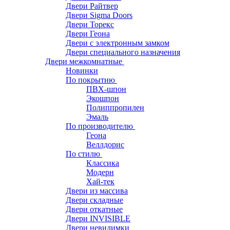
Двери Райтвер
Двери Sigma Doors
Двери Торекс
Двери Геона
Двери с электронным замком
Двери специального назначения
Двери межкомнатные
Новинки
По покрытию
ПВХ-шпон
Экошпон
Полиппропилен
Эмаль
По производителю
Геона
Веллдорис
По стилю
Классика
Модерн
Хай-тек
Двери из массива
Двери складные
Двери откатные
Двери INVISIBLE
Двери невидимки