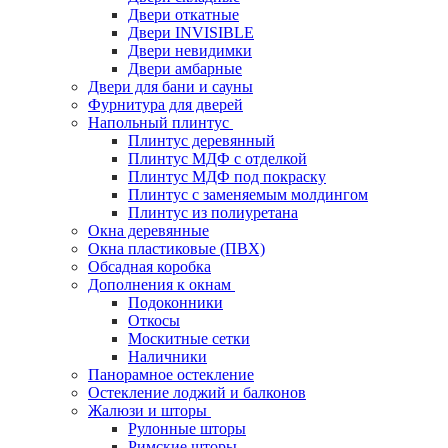
Двери откатные
Двери INVISIBLE
Двери невидимки
Двери амбарные
Двери для бани и сауны
Фурнитура для дверей
Напольный плинтус
Плинтус деревянный
Плинтус МДФ с отделкой
Плинтус МДФ под покраску
Плинтус с заменяемым молдингом
Плинтус из полиуретана
Окна деревянные
Окна пластиковые (ПВХ)
Обсадная коробка
Дополнения к окнам
Подоконники
Откосы
Москитные сетки
Наличники
Панорамное остекление
Остекление лоджий и балконов
Жалюзи и шторы
Рулонные шторы
Римские шторы