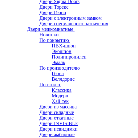
Двери Sigma Doors
Двери Торекс
Двери Геона
Двери с электронным замком
Двери специального назначения
Двери межкомнатные
Новинки
По покрытию
ПВХ-шпон
Экошпон
Полиппропилен
Эмаль
По производителю
Геона
Веллдорис
По стилю
Классика
Модерн
Хай-тек
Двери из массива
Двери складные
Двери откатные
Двери INVISIBLE
Двери невидимки
Двери амбарные