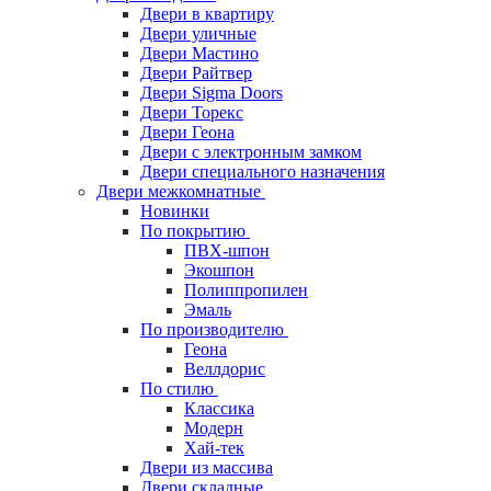
Двери в квартиру
Двери уличные
Двери Мастино
Двери Райтвер
Двери Sigma Doors
Двери Торекс
Двери Геона
Двери с электронным замком
Двери специального назначения
Двери межкомнатные
Новинки
По покрытию
ПВХ-шпон
Экошпон
Полиппропилен
Эмаль
По производителю
Геона
Веллдорис
По стилю
Классика
Модерн
Хай-тек
Двери из массива
Двери складные