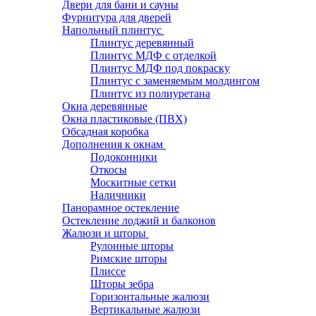
Двери для бани и сауны
Фурнитура для дверей
Напольный плинтус
Плинтус деревянный
Плинтус МДФ с отделкой
Плинтус МДФ под покраску
Плинтус с заменяемым молдингом
Плинтус из полиуретана
Окна деревянные
Окна пластиковые (ПВХ)
Обсадная коробка
Дополнения к окнам
Подоконники
Откосы
Москитные сетки
Наличники
Панорамное остекление
Остекление лоджий и балконов
Жалюзи и шторы
Рулонные шторы
Римские шторы
Плиссе
Шторы зебра
Горизонтальные жалюзи
Вертикальные жалюзи