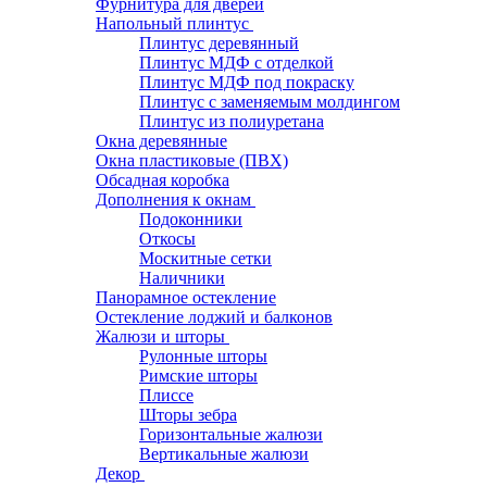
Фурнитура для дверей
Напольный плинтус
Плинтус деревянный
Плинтус МДФ с отделкой
Плинтус МДФ под покраску
Плинтус с заменяемым молдингом
Плинтус из полиуретана
Окна деревянные
Окна пластиковые (ПВХ)
Обсадная коробка
Дополнения к окнам
Подоконники
Откосы
Москитные сетки
Наличники
Панорамное остекление
Остекление лоджий и балконов
Жалюзи и шторы
Рулонные шторы
Римские шторы
Плиссе
Шторы зебра
Горизонтальные жалюзи
Вертикальные жалюзи
Декор