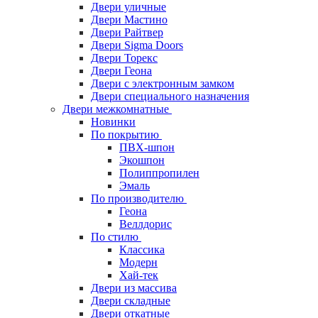
Двери уличные
Двери Мастино
Двери Райтвер
Двери Sigma Doors
Двери Торекс
Двери Геона
Двери с электронным замком
Двери специального назначения
Двери межкомнатные
Новинки
По покрытию
ПВХ-шпон
Экошпон
Полиппропилен
Эмаль
По производителю
Геона
Веллдорис
По стилю
Классика
Модерн
Хай-тек
Двери из массива
Двери складные
Двери откатные