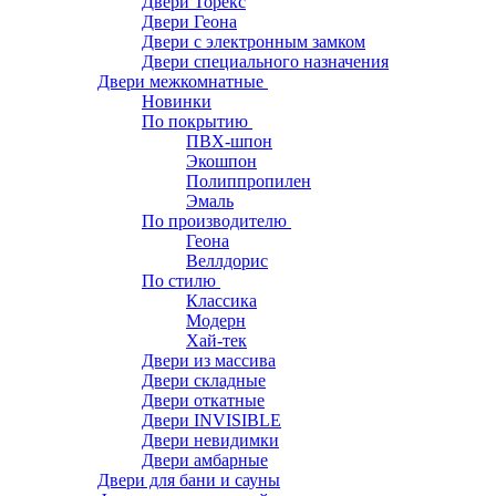
Двери Торекс
Двери Геона
Двери с электронным замком
Двери специального назначения
Двери межкомнатные
Новинки
По покрытию
ПВХ-шпон
Экошпон
Полиппропилен
Эмаль
По производителю
Геона
Веллдорис
По стилю
Классика
Модерн
Хай-тек
Двери из массива
Двери складные
Двери откатные
Двери INVISIBLE
Двери невидимки
Двери амбарные
Двери для бани и сауны