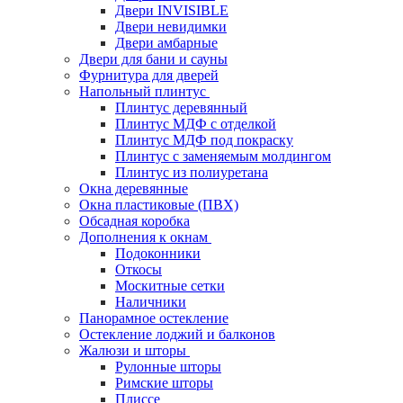
Двери INVISIBLE
Двери невидимки
Двери амбарные
Двери для бани и сауны
Фурнитура для дверей
Напольный плинтус
Плинтус деревянный
Плинтус МДФ с отделкой
Плинтус МДФ под покраску
Плинтус с заменяемым молдингом
Плинтус из полиуретана
Окна деревянные
Окна пластиковые (ПВХ)
Обсадная коробка
Дополнения к окнам
Подоконники
Откосы
Москитные сетки
Наличники
Панорамное остекление
Остекление лоджий и балконов
Жалюзи и шторы
Рулонные шторы
Римские шторы
Плиссе