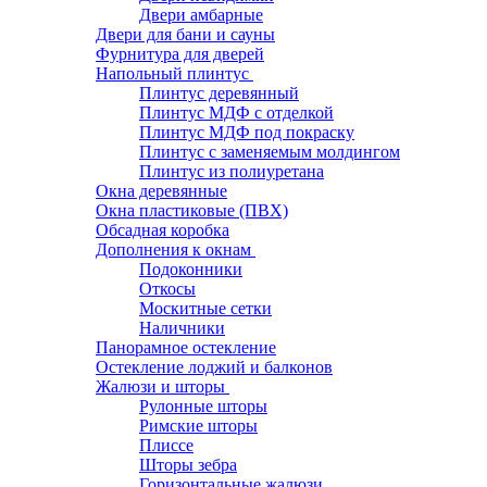
Двери амбарные
Двери для бани и сауны
Фурнитура для дверей
Напольный плинтус
Плинтус деревянный
Плинтус МДФ с отделкой
Плинтус МДФ под покраску
Плинтус с заменяемым молдингом
Плинтус из полиуретана
Окна деревянные
Окна пластиковые (ПВХ)
Обсадная коробка
Дополнения к окнам
Подоконники
Откосы
Москитные сетки
Наличники
Панорамное остекление
Остекление лоджий и балконов
Жалюзи и шторы
Рулонные шторы
Римские шторы
Плиссе
Шторы зебра
Горизонтальные жалюзи