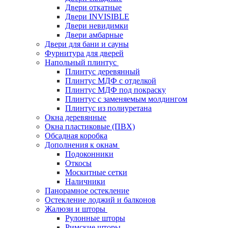
Двери откатные
Двери INVISIBLE
Двери невидимки
Двери амбарные
Двери для бани и сауны
Фурнитура для дверей
Напольный плинтус
Плинтус деревянный
Плинтус МДФ с отделкой
Плинтус МДФ под покраску
Плинтус с заменяемым молдингом
Плинтус из полиуретана
Окна деревянные
Окна пластиковые (ПВХ)
Обсадная коробка
Дополнения к окнам
Подоконники
Откосы
Москитные сетки
Наличники
Панорамное остекление
Остекление лоджий и балконов
Жалюзи и шторы
Рулонные шторы
Римские шторы