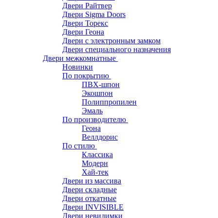
Двери Райтвер
Двери Sigma Doors
Двери Торекс
Двери Геона
Двери с электронным замком
Двери специального назначения
Двери межкомнатные
Новинки
По покрытию
ПВХ-шпон
Экошпон
Полиппропилен
Эмаль
По производителю
Геона
Веллдорис
По стилю
Классика
Модерн
Хай-тек
Двери из массива
Двери складные
Двери откатные
Двери INVISIBLE
Двери невидимки