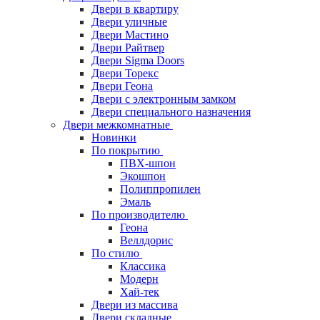
Двери в квартиру
Двери уличные
Двери Мастино
Двери Райтвер
Двери Sigma Doors
Двери Торекс
Двери Геона
Двери с электронным замком
Двери специального назначения
Двери межкомнатные
Новинки
По покрытию
ПВХ-шпон
Экошпон
Полиппропилен
Эмаль
По производителю
Геона
Веллдорис
По стилю
Классика
Модерн
Хай-тек
Двери из массива
Двери складные