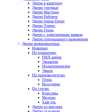
Двери в квартиру
Двери уличные
Двери Мастино
Двери Райтвер
Двери Sigma Doors
Двери Торекс
Двери Геона
Двери с электронным замком
Двери специального назначения
Двери межкомнатные
Новинки
По покрытию
ПВХ-шпон
Экошпон
Полиппропилен
Эмаль
По производителю
Геона
Веллдорис
По стилю
Классика
Модерн
Хай-тек
Двери из массива
Двери складные