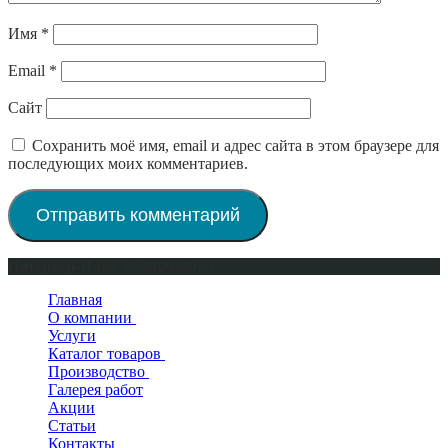
Имя
*
Email
*
Сайт
Сохранить моё имя, email и адрес сайта в этом браузере для
последующих моих комментариев.
Интерьер-Плюс © 2009-2023
Главная
О компании
Услуги
Сертификаты
Каталог товаров
Производство
Двери входные
Галерея работ
Двери межкомнатные
Окна деревянные
Двери в квартиру
Акции
Двери для бани и сауны
Деревянные двери
Двери уличные
Новинки
Статьи
Фурнитура для дверей
Двери для бани и сауны
Двери Мастино
По покрытию
Контакты
Напольный плинтус
Деревянные лестницы
Двери Райтвер
По производителю
ПВХ-шпон