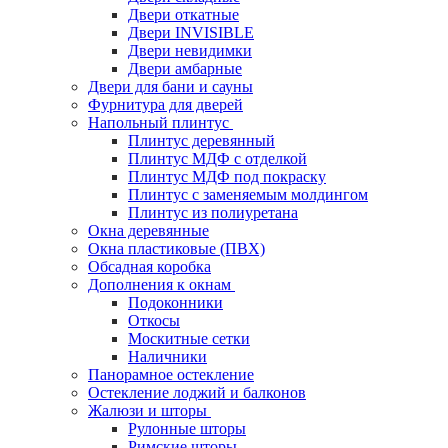
Двери откатные
Двери INVISIBLE
Двери невидимки
Двери амбарные
Двери для бани и сауны
Фурнитура для дверей
Напольный плинтус
Плинтус деревянный
Плинтус МДФ с отделкой
Плинтус МДФ под покраску
Плинтус с заменяемым молдингом
Плинтус из полиуретана
Окна деревянные
Окна пластиковые (ПВХ)
Обсадная коробка
Дополнения к окнам
Подоконники
Откосы
Москитные сетки
Наличники
Панорамное остекление
Остекление лоджий и балконов
Жалюзи и шторы
Рулонные шторы
Римские шторы