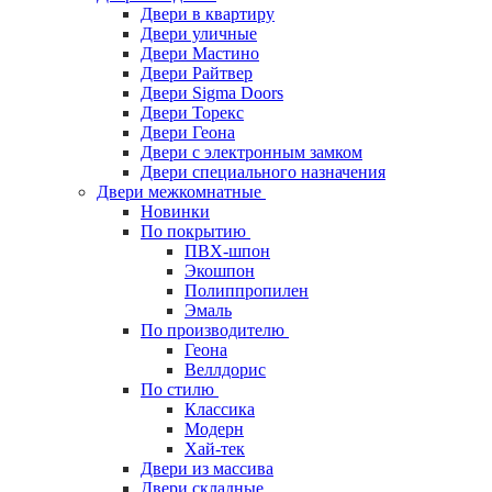
Двери в квартиру
Двери уличные
Двери Мастино
Двери Райтвер
Двери Sigma Doors
Двери Торекс
Двери Геона
Двери с электронным замком
Двери специального назначения
Двери межкомнатные
Новинки
По покрытию
ПВХ-шпон
Экошпон
Полиппропилен
Эмаль
По производителю
Геона
Веллдорис
По стилю
Классика
Модерн
Хай-тек
Двери из массива
Двери складные