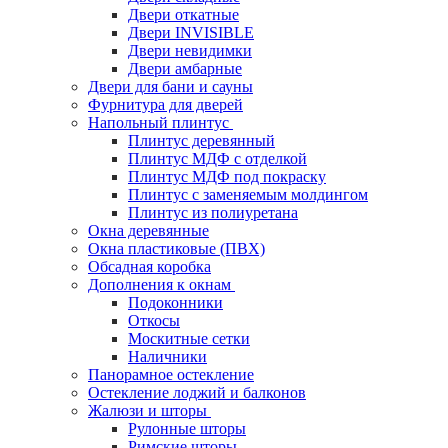
Двери откатные
Двери INVISIBLE
Двери невидимки
Двери амбарные
Двери для бани и сауны
Фурнитура для дверей
Напольный плинтус
Плинтус деревянный
Плинтус МДФ с отделкой
Плинтус МДФ под покраску
Плинтус с заменяемым молдингом
Плинтус из полиуретана
Окна деревянные
Окна пластиковые (ПВХ)
Обсадная коробка
Дополнения к окнам
Подоконники
Откосы
Москитные сетки
Наличники
Панорамное остекление
Остекление лоджий и балконов
Жалюзи и шторы
Рулонные шторы
Римские шторы