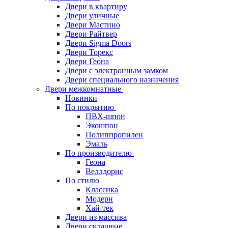
Двери в квартиру
Двери уличные
Двери Мастино
Двери Райтвер
Двери Sigma Doors
Двери Торекс
Двери Геона
Двери с электронным замком
Двери специального назначения
Двери межкомнатные
Новинки
По покрытию
ПВХ-шпон
Экошпон
Полиппропилен
Эмаль
По производителю
Геона
Веллдорис
По стилю
Классика
Модерн
Хай-тек
Двери из массива
Двери складные