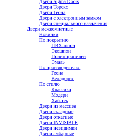
Двери Sigma Doors
Двери Торекс
Двери Геона
Двери с электронным замком
Двери специального назначения
Двери межкомнатные
Новинки
По покрытию
ПВХ-шпон
Экошпон
Полиппропилен
Эмаль
По производителю
Геона
Веллдорис
По стилю
Классика
Модерн
Хай-тек
Двери из массива
Двери складные
Двери откатные
Двери INVISIBLE
Двери невидимки
Двери амбарные