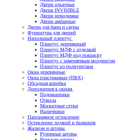
Двери откатные
Двери INVISIBLE
Двери невидимки
Двери амбарные
Двери для бани и сауны
Фурнитура для дверей
Напольный плинтус
Плинтус деревянный
Плинтус МДФ с отделкой
Плинтус МДФ под покраску
Плинтус с заменяемым молдингом
Плинтус из полиуретана
Окна деревянные
Окна пластиковые (ПВХ)
Обсадная коробка
Дополнения к окнам
Подоконники
Откосы
Москитные сетки
Наличники
Панорамное остекление
Остекление лоджий и балконов
Жалюзи и шторы
Рулонные шторы
Римские шторы