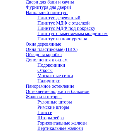
Двери для бани и сауны
Фурнитура для дверей
Напольный плинтус
Плинтус деревянный
Плинтус МДФ с отделкой
Плинтус МДФ под покраску
Плинтус с заменяемым молдингом
Плинтус из полиуретана
Окна деревянные
Окна пластиковые (ПВХ)
Обсадная коробка
Дополнения к окнам
Подоконники
Откосы
Москитные сетки
Наличники
Панорамное остекление
Остекление лоджий и балконов
Жалюзи и шторы
Рулонные шторы
Римские шторы
Плиссе
Шторы зебра
Горизонтальные жалюзи
Вертикальные жалюзи