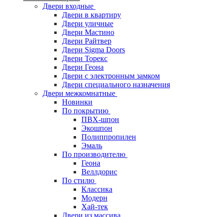
Двери входные
Двери в квартиру
Двери уличные
Двери Мастино
Двери Райтвер
Двери Sigma Doors
Двери Торекс
Двери Геона
Двери с электронным замком
Двери специального назначения
Двери межкомнатные
Новинки
По покрытию
ПВХ-шпон
Экошпон
Полиппропилен
Эмаль
По производителю
Геона
Веллдорис
По стилю
Классика
Модерн
Хай-тек
Двери из массива