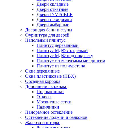
Двери складные
Двери откатные
Двери INVISIBLE
Двери невидимки
Двери амбарные
Двери для бани и сауны
Фурнитура для дверей
Напольный плинтус
Плинтус деревянный
Плинтус МДФ с отделкой
Плинтус МДФ под покраску
Плинтус с заменяемым молдингом
Плинтус из полиуретана
Окна деревянные
Окна пластиковые (ПВХ)
Обсадная коробка
Дополнения к окнам
Подоконники
Откосы
Москитные сетки
Наличники
Панорамное остекление
Остекление лоджий и балконов
Жалюзи и шторы
Рулонные шторы