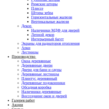
Римские шторы
Плиссе
Шторы зебра
Горизонтальные жалюзи
Вертикальные жалюзи
Декор
Наличники МДФ для дверей
Лепной декор
Интерьерный багет
Экраны для радиаторов отопления
Арки
Лестницы
Производство
Окна деревянные
Деревянные двери
Двери для бани и сауны
Деревянные лестницы
Плинтус деревянный
Деревянные подоконники
Обсадная коробка
Наличники деревянные
Воссоздание окон и дверей
Галерея работ
Акции