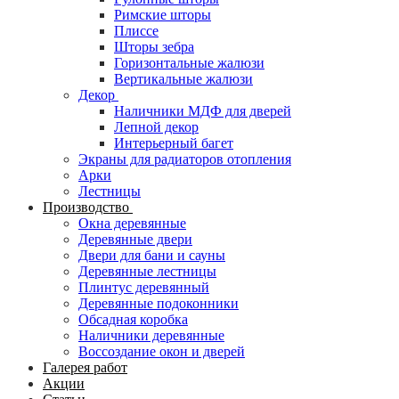
Римские шторы
Плиссе
Шторы зебра
Горизонтальные жалюзи
Вертикальные жалюзи
Декор
Наличники МДФ для дверей
Лепной декор
Интерьерный багет
Экраны для радиаторов отопления
Арки
Лестницы
Производство
Окна деревянные
Деревянные двери
Двери для бани и сауны
Деревянные лестницы
Плинтус деревянный
Деревянные подоконники
Обсадная коробка
Наличники деревянные
Воссоздание окон и дверей
Галерея работ
Акции