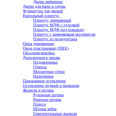
Двери амбарные
Двери для бани и сауны
Фурнитура для дверей
Напольный плинтус
Плинтус деревянный
Плинтус МДФ с отделкой
Плинтус МДФ под покраску
Плинтус с заменяемым молдингом
Плинтус из полиуретана
Окна деревянные
Окна пластиковые (ПВХ)
Обсадная коробка
Дополнения к окнам
Подоконники
Откосы
Москитные сетки
Наличники
Панорамное остекление
Остекление лоджий и балконов
Жалюзи и шторы
Рулонные шторы
Римские шторы
Плиссе
Шторы зебра
Горизонтальные жалюзи