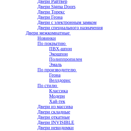
Двери Райтвер
Двери Sigma Doors
Двери Торекс
Двери Геона
Двери с электронным замком
Двери специального назначения
Двери межкомнатные
Новинки
По покрытию
ПВХ-шпон
Экошпон
Полиппропилен
Эмаль
По производителю
Геона
Веллдорис
По стилю
Классика
Модерн
Хай-тек
Двери из массива
Двери складные
Двери откатные
Двери INVISIBLE
Двери невидимки