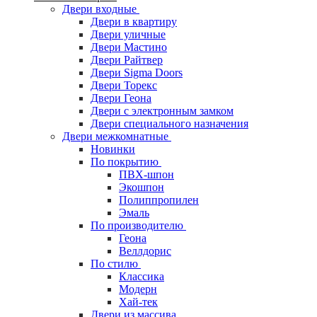
Двери входные
Двери в квартиру
Двери уличные
Двери Мастино
Двери Райтвер
Двери Sigma Doors
Двери Торекс
Двери Геона
Двери с электронным замком
Двери специального назначения
Двери межкомнатные
Новинки
По покрытию
ПВХ-шпон
Экошпон
Полиппропилен
Эмаль
По производителю
Геона
Веллдорис
По стилю
Классика
Модерн
Хай-тек
Двери из массива