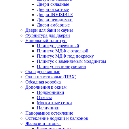
Двери складные
Двери откатные
Двери INVISIBLE
Двери невидимки
Двери амбарные
Двери для бани и сауны
Фурнитура для дверей
Напольный плинтус
Плинтус деревянный
Плинтус МДФ с отделкой
Плинтус МДФ под покраску
Плинтус с заменяемым молдингом
Плинтус из полиуретана
Окна деревянные
Окна пластиковые (ПВХ)
Обсадная коробка
Дополнения к окнам
Подоконники
Откосы
Москитные сетки
Наличники
Панорамное остекление
Остекление лоджий и балконов
Жалюзи и шторы
Рулонные шторы