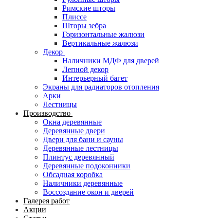
Римские шторы
Плиссе
Шторы зебра
Горизонтальные жалюзи
Вертикальные жалюзи
Декор
Наличники МДФ для дверей
Лепной декор
Интерьерный багет
Экраны для радиаторов отопления
Арки
Лестницы
Производство
Окна деревянные
Деревянные двери
Двери для бани и сауны
Деревянные лестницы
Плинтус деревянный
Деревянные подоконники
Обсадная коробка
Наличники деревянные
Воссоздание окон и дверей
Галерея работ
Акции