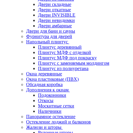
Двери складные
Двери откатные
Двери INVISIBLE
Двери невидимки
Двери амбарные
Двери для бани и сауны
Фурнитура для дверей
Напольный плинтус
Плинтус деревянный
Плинтус МДФ с отделкой
Плинтус МДФ под покраску
Плинтус с заменяемым молдингом
Плинтус из полиуретана
Окна деревянные
Окна пластиковые (ПВХ)
Обсадная коробка
Дополнения к окнам
Подоконники
Откосы
Москитные сетки
Наличники
Панорамное остекление
Остекление лоджий и балконов
Жалюзи и шторы
Рулонные шторы