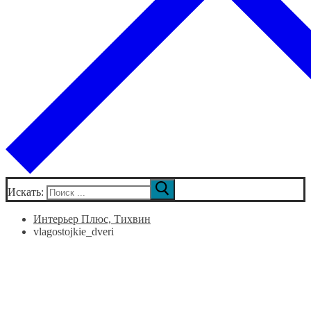
Искать:
Интерьер Плюс, Тихвин
vlagostojkie_dveri