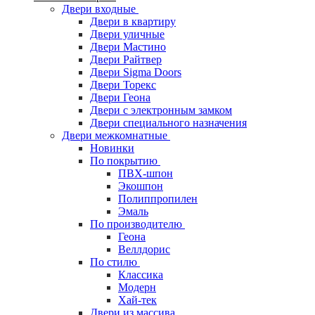
Двери входные
Двери в квартиру
Двери уличные
Двери Мастино
Двери Райтвер
Двери Sigma Doors
Двери Торекс
Двери Геона
Двери с электронным замком
Двери специального назначения
Двери межкомнатные
Новинки
По покрытию
ПВХ-шпон
Экошпон
Полиппропилен
Эмаль
По производителю
Геона
Веллдорис
По стилю
Классика
Модерн
Хай-тек
Двери из массива