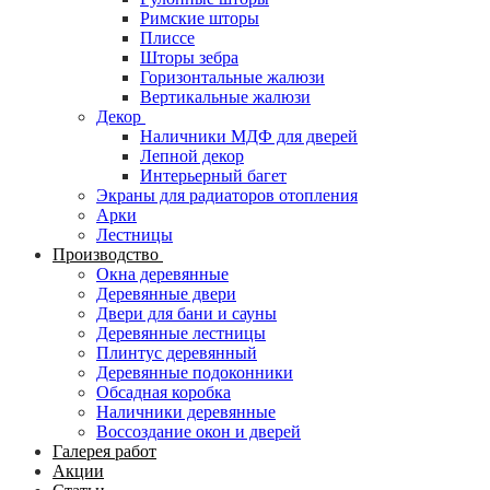
Римские шторы
Плиссе
Шторы зебра
Горизонтальные жалюзи
Вертикальные жалюзи
Декор
Наличники МДФ для дверей
Лепной декор
Интерьерный багет
Экраны для радиаторов отопления
Арки
Лестницы
Производство
Окна деревянные
Деревянные двери
Двери для бани и сауны
Деревянные лестницы
Плинтус деревянный
Деревянные подоконники
Обсадная коробка
Наличники деревянные
Воссоздание окон и дверей
Галерея работ
Акции