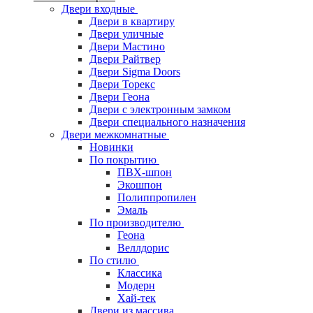
Двери входные
Двери в квартиру
Двери уличные
Двери Мастино
Двери Райтвер
Двери Sigma Doors
Двери Торекс
Двери Геона
Двери с электронным замком
Двери специального назначения
Двери межкомнатные
Новинки
По покрытию
ПВХ-шпон
Экошпон
Полиппропилен
Эмаль
По производителю
Геона
Веллдорис
По стилю
Классика
Модерн
Хай-тек
Двери из массива