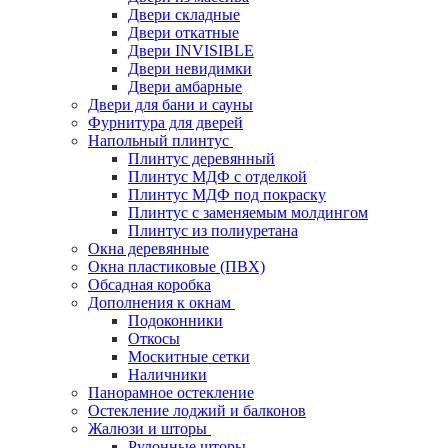
Двери складные
Двери откатные
Двери INVISIBLE
Двери невидимки
Двери амбарные
Двери для бани и сауны
Фурнитура для дверей
Напольный плинтус
Плинтус деревянный
Плинтус МДФ с отделкой
Плинтус МДФ под покраску
Плинтус с заменяемым молдингом
Плинтус из полиуретана
Окна деревянные
Окна пластиковые (ПВХ)
Обсадная коробка
Дополнения к окнам
Подоконники
Откосы
Москитные сетки
Наличники
Панорамное остекление
Остекление лоджий и балконов
Жалюзи и шторы
Рулонные шторы