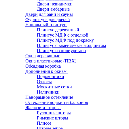
Двери невидимки
Двери амбарные
Двери для бани и сауны
Фурнитура для дверей
Напольный плинтус
Плинтус деревянный
Плинтус МДФ с отделкой
Плинтус МДФ под покраску
Плинтус с заменяемым молдингом
Плинтус из полиуретана
Окна деревянные
Окна пластиковые (ПВХ)
Обсадная коробка
Дополнения к окнам
Подоконники
Откосы
Москитные сетки
Наличники
Панорамное остекление
Остекление лоджий и балконов
Жалюзи и шторы
Рулонные шторы
Римские шторы
Плиссе
Шторы зебра