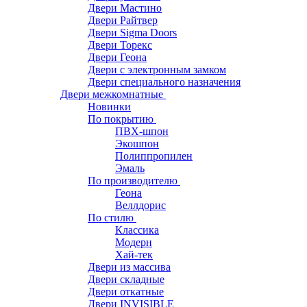
Двери Мастино
Двери Райтвер
Двери Sigma Doors
Двери Торекс
Двери Геона
Двери с электронным замком
Двери специального назначения
Двери межкомнатные
Новинки
По покрытию
ПВХ-шпон
Экошпон
Полиппропилен
Эмаль
По производителю
Геона
Веллдорис
По стилю
Классика
Модерн
Хай-тек
Двери из массива
Двери складные
Двери откатные
Двери INVISIBLE