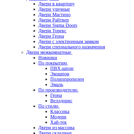
Двери в квартиру
Двери уличные
Двери Мастино
Двери Райтвер
Двери Sigma Doors
Двери Торекс
Двери Геона
Двери с электронным замком
Двери специального назначения
Двери межкомнатные
Новинки
По покрытию
ПВХ-шпон
Экошпон
Полиппропилен
Эмаль
По производителю
Геона
Веллдорис
По стилю
Классика
Модерн
Хай-тек
Двери из массива
Двери складные