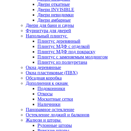
Двери откатные
Двери INVISIBLE
Двери невидимки
Двери амбарные
Двери для бани и сауны
Фурнитура для дверей
Напольный плинтус
Плинтус деревянный
Плинтус МДФ с отделкой
Плинтус МДФ под покраску
Плинтус с заменяемым молдингом
Плинтус из полиуретана
Окна деревянные
Окна пластиковые (ПВХ)
Обсадная коробка
Дополнения к окнам
Подоконники
Откосы
Москитные сетки
Наличники
Панорамное остекление
Остекление лоджий и балконов
Жалюзи и шторы
Рулонные шторы
Римские шторы