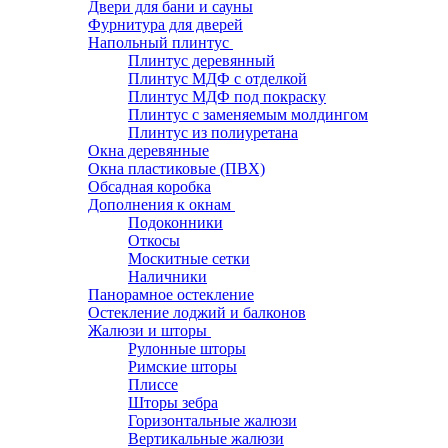
Двери для бани и сауны
Фурнитура для дверей
Напольный плинтус
Плинтус деревянный
Плинтус МДФ с отделкой
Плинтус МДФ под покраску
Плинтус с заменяемым молдингом
Плинтус из полиуретана
Окна деревянные
Окна пластиковые (ПВХ)
Обсадная коробка
Дополнения к окнам
Подоконники
Откосы
Москитные сетки
Наличники
Панорамное остекление
Остекление лоджий и балконов
Жалюзи и шторы
Рулонные шторы
Римские шторы
Плиссе
Шторы зебра
Горизонтальные жалюзи
Вертикальные жалюзи