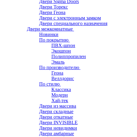
Двери Sigma Doors
Двери Торекс
Двери Геона
Двери с электронным замком
Двери специального назначения
Двери межкомнатные
Новинки
По покрытию
ПВХ-шпон
Экошпон
Полиппропилен
Эмаль
По производителю
Геона
Веллдорис
По стилю
Классика
Модерн
Хай-тек
Двери из массива
Двери складные
Двери откатные
Двери INVISIBLE
Двери невидимки
Двери амбарные