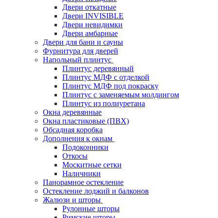
Двери откатные
Двери INVISIBLE
Двери невидимки
Двери амбарные
Двери для бани и сауны
Фурнитура для дверей
Напольный плинтус
Плинтус деревянный
Плинтус МДФ с отделкой
Плинтус МДФ под покраску
Плинтус с заменяемым молдингом
Плинтус из полиуретана
Окна деревянные
Окна пластиковые (ПВХ)
Обсадная коробка
Дополнения к окнам
Подоконники
Откосы
Москитные сетки
Наличники
Панорамное остекление
Остекление лоджий и балконов
Жалюзи и шторы
Рулонные шторы
Римские шторы