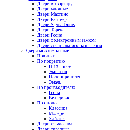
Двери в квартиру
Двери уличные
Двери Мастино
Двери Райтвер
Двери Sigma Doors
Двери Торекс
Двери Геона
Двери с электронным замком
Двери специального назначения
Двери межкомнатные
Новинки
По покрытию
ПВХ-шпон
Экошпон
Полиппропилен
Эмаль
По производителю
Геона
Веллдорис
По стилю
Классика
Модерн
Хай-тек
Двери из массива
Двери складные