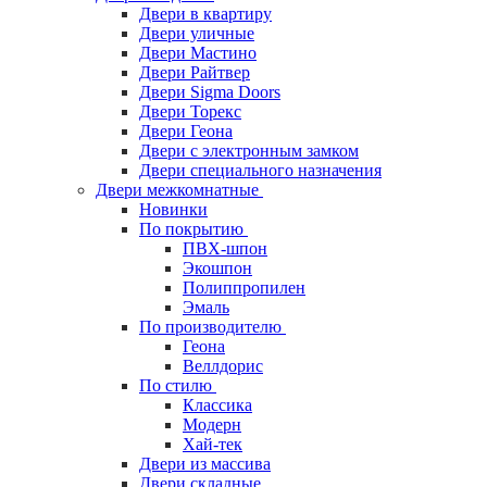
Двери в квартиру
Двери уличные
Двери Мастино
Двери Райтвер
Двери Sigma Doors
Двери Торекс
Двери Геона
Двери с электронным замком
Двери специального назначения
Двери межкомнатные
Новинки
По покрытию
ПВХ-шпон
Экошпон
Полиппропилен
Эмаль
По производителю
Геона
Веллдорис
По стилю
Классика
Модерн
Хай-тек
Двери из массива
Двери складные