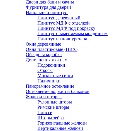
Двери для бани и сауны
Фурнитура для дверей
Напольный плинтус
Плинтус деревянный
Плинтус МДФ с отделкой
Плинтус МДФ под покраску
Плинтус с заменяемым молдингом
Плинтус из полиуретана
Окна деревянные
Окна пластиковые (ПВХ)
Обсадная коробка
Дополнения к окнам
Подоконники
Откосы
Москитные сетки
Наличники
Панорамное остекление
Остекление лоджий и балконов
Жалюзи и шторы
Рулонные шторы
Римские шторы
Плиссе
Шторы зебра
Горизонтальные жалюзи
Вертикальные жалюзи