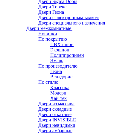
Двери Sigma Doors
Двери Торекс
Двери Геона
Двери с электронным замком
Двери специального назначения
Двери межкомнатные
Новинки
По покрытию
ПВХ-шпон
Экошпон
Полиппропилен
Эмаль
По производителю
Геона
Веллдорис
По стилю
Классика
Модерн
Хай-тек
Двери из массива
Двери складные
Двери откатные
Двери INVISIBLE
Двери невидимки
Двери амбарные