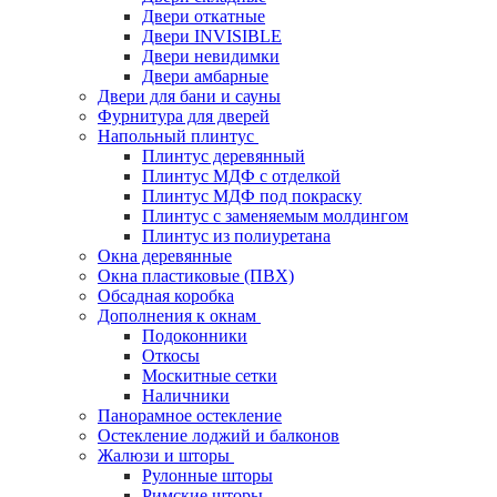
Двери откатные
Двери INVISIBLE
Двери невидимки
Двери амбарные
Двери для бани и сауны
Фурнитура для дверей
Напольный плинтус
Плинтус деревянный
Плинтус МДФ с отделкой
Плинтус МДФ под покраску
Плинтус с заменяемым молдингом
Плинтус из полиуретана
Окна деревянные
Окна пластиковые (ПВХ)
Обсадная коробка
Дополнения к окнам
Подоконники
Откосы
Москитные сетки
Наличники
Панорамное остекление
Остекление лоджий и балконов
Жалюзи и шторы
Рулонные шторы
Римские шторы