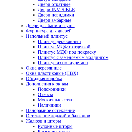
Двери откатные
Двери INVISIBLE
Двери невидимки
Двери амбарные
Двери для бани и сауны
Фурнитура для дверей
Напольный плинтус
Плинтус деревянный
Плинтус МДФ с отделкой
Плинтус МДФ под покраску
Плинтус с заменяемым молдингом
Плинтус из полиуретана
Окна деревянные
Окна пластиковые (ПВХ)
Обсадная коробка
Дополнения к окнам
Подоконники
Откосы
Москитные сетки
Наличники
Панорамное остекление
Остекление лоджий и балконов
Жалюзи и шторы
Рулонные шторы
Римские шторы