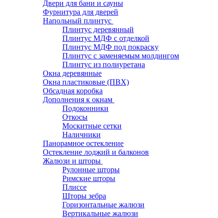
Двери для бани и сауны
Фурнитура для дверей
Напольный плинтус
Плинтус деревянный
Плинтус МДФ с отделкой
Плинтус МДФ под покраску
Плинтус с заменяемым молдингом
Плинтус из полиуретана
Окна деревянные
Окна пластиковые (ПВХ)
Обсадная коробка
Дополнения к окнам
Подоконники
Откосы
Москитные сетки
Наличники
Панорамное остекление
Остекление лоджий и балконов
Жалюзи и шторы
Рулонные шторы
Римские шторы
Плиссе
Шторы зебра
Горизонтальные жалюзи
Вертикальные жалюзи