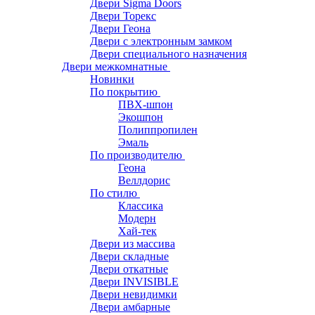
Двери Sigma Doors
Двери Торекс
Двери Геона
Двери с электронным замком
Двери специального назначения
Двери межкомнатные
Новинки
По покрытию
ПВХ-шпон
Экошпон
Полиппропилен
Эмаль
По производителю
Геона
Веллдорис
По стилю
Классика
Модерн
Хай-тек
Двери из массива
Двери складные
Двери откатные
Двери INVISIBLE
Двери невидимки
Двери амбарные