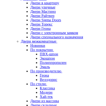
Двери в квартиру
Двери уличные
Двери Мастино
Двери Райтвер
Двери Sigma Doors
Двери Торекс
Двери Геона
Двери с электронным замком
Двери специального назначения
Двери межкомнатные
Новинки
По покрытию
ПВХ-шпон
Экошпон
Полиппропилен
Эмаль
По производителю
Геона
Веллдорис
По стилю
Классика
Модерн
Хай-тек
Двери из массива
Двери складные