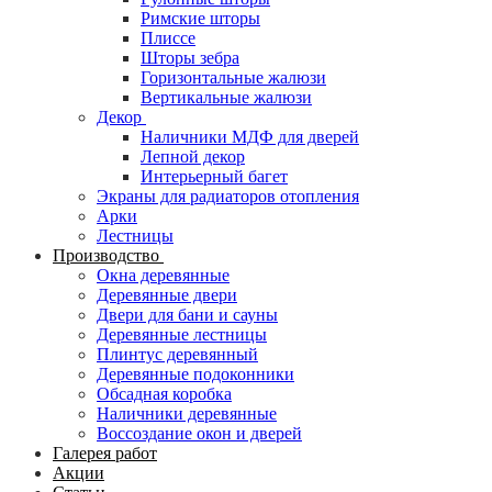
Римские шторы
Плиссе
Шторы зебра
Горизонтальные жалюзи
Вертикальные жалюзи
Декор
Наличники МДФ для дверей
Лепной декор
Интерьерный багет
Экраны для радиаторов отопления
Арки
Лестницы
Производство
Окна деревянные
Деревянные двери
Двери для бани и сауны
Деревянные лестницы
Плинтус деревянный
Деревянные подоконники
Обсадная коробка
Наличники деревянные
Воссоздание окон и дверей
Галерея работ
Акции