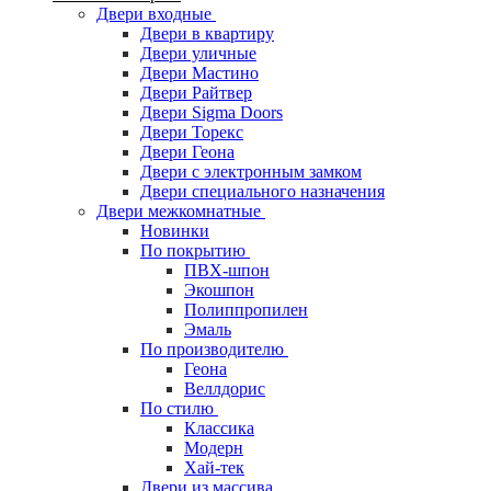
Двери входные
Двери в квартиру
Двери уличные
Двери Мастино
Двери Райтвер
Двери Sigma Doors
Двери Торекс
Двери Геона
Двери с электронным замком
Двери специального назначения
Двери межкомнатные
Новинки
По покрытию
ПВХ-шпон
Экошпон
Полиппропилен
Эмаль
По производителю
Геона
Веллдорис
По стилю
Классика
Модерн
Хай-тек
Двери из массива