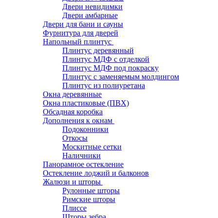
Двери невидимки
Двери амбарные
Двери для бани и сауны
Фурнитура для дверей
Напольный плинтус
Плинтус деревянный
Плинтус МДФ с отделкой
Плинтус МДФ под покраску
Плинтус с заменяемым молдингом
Плинтус из полиуретана
Окна деревянные
Окна пластиковые (ПВХ)
Обсадная коробка
Дополнения к окнам
Подоконники
Откосы
Москитные сетки
Наличники
Панорамное остекление
Остекление лоджий и балконов
Жалюзи и шторы
Рулонные шторы
Римские шторы
Плиссе
Шторы зебра