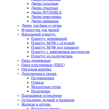
Двери складные
Двери откатные
Двери INVISIBLE
Двери невидимки
Двери амбарные
Двери для бани и сауны
Фурнитура для дверей
Напольный плинтус
Плинтус деревянный
Плинтус МДФ с отделкой
Плинтус МДФ под покраску
Плинтус с заменяемым молдингом
Плинтус из полиуретана
Окна деревянные
Окна пластиковые (ПВХ)
Обсадная коробка
Дополнения к окнам
Подоконники
Откосы
Москитные сетки
Наличники
Панорамное остекление
Остекление лоджий и балконов
Жалюзи и шторы
Рулонные шторы