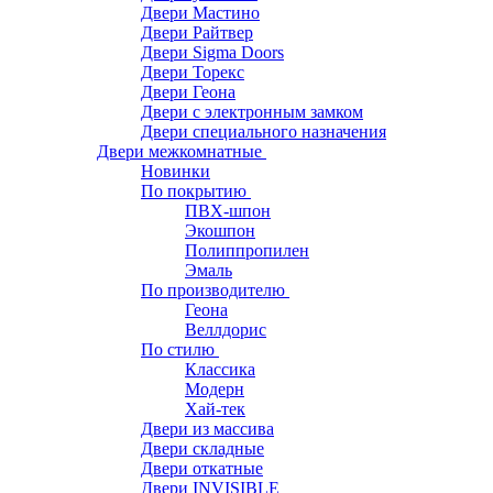
Двери Мастино
Двери Райтвер
Двери Sigma Doors
Двери Торекс
Двери Геона
Двери с электронным замком
Двери специального назначения
Двери межкомнатные
Новинки
По покрытию
ПВХ-шпон
Экошпон
Полиппропилен
Эмаль
По производителю
Геона
Веллдорис
По стилю
Классика
Модерн
Хай-тек
Двери из массива
Двери складные
Двери откатные
Двери INVISIBLE