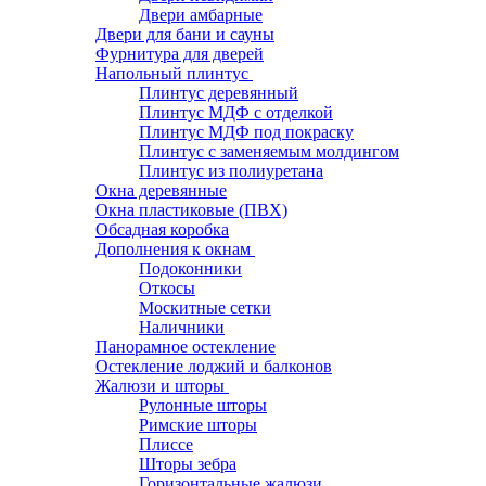
Двери амбарные
Двери для бани и сауны
Фурнитура для дверей
Напольный плинтус
Плинтус деревянный
Плинтус МДФ с отделкой
Плинтус МДФ под покраску
Плинтус с заменяемым молдингом
Плинтус из полиуретана
Окна деревянные
Окна пластиковые (ПВХ)
Обсадная коробка
Дополнения к окнам
Подоконники
Откосы
Москитные сетки
Наличники
Панорамное остекление
Остекление лоджий и балконов
Жалюзи и шторы
Рулонные шторы
Римские шторы
Плиссе
Шторы зебра
Горизонтальные жалюзи