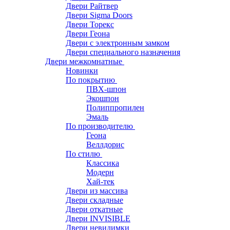
Двери Райтвер
Двери Sigma Doors
Двери Торекс
Двери Геона
Двери с электронным замком
Двери специального назначения
Двери межкомнатные
Новинки
По покрытию
ПВХ-шпон
Экошпон
Полиппропилен
Эмаль
По производителю
Геона
Веллдорис
По стилю
Классика
Модерн
Хай-тек
Двери из массива
Двери складные
Двери откатные
Двери INVISIBLE
Двери невидимки