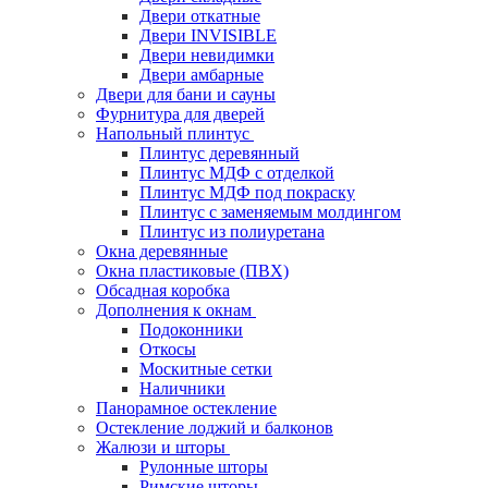
Двери откатные
Двери INVISIBLE
Двери невидимки
Двери амбарные
Двери для бани и сауны
Фурнитура для дверей
Напольный плинтус
Плинтус деревянный
Плинтус МДФ с отделкой
Плинтус МДФ под покраску
Плинтус с заменяемым молдингом
Плинтус из полиуретана
Окна деревянные
Окна пластиковые (ПВХ)
Обсадная коробка
Дополнения к окнам
Подоконники
Откосы
Москитные сетки
Наличники
Панорамное остекление
Остекление лоджий и балконов
Жалюзи и шторы
Рулонные шторы
Римские шторы