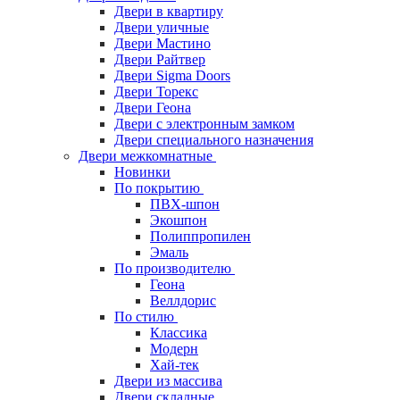
Двери в квартиру
Двери уличные
Двери Мастино
Двери Райтвер
Двери Sigma Doors
Двери Торекс
Двери Геона
Двери с электронным замком
Двери специального назначения
Двери межкомнатные
Новинки
По покрытию
ПВХ-шпон
Экошпон
Полиппропилен
Эмаль
По производителю
Геона
Веллдорис
По стилю
Классика
Модерн
Хай-тек
Двери из массива
Двери складные