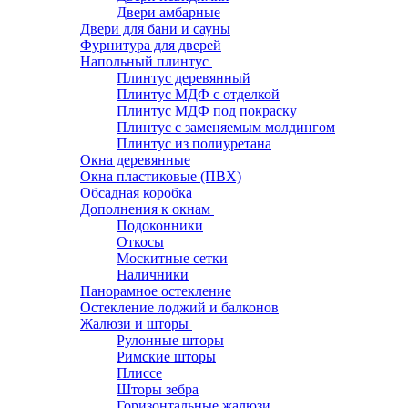
Двери амбарные
Двери для бани и сауны
Фурнитура для дверей
Напольный плинтус
Плинтус деревянный
Плинтус МДФ с отделкой
Плинтус МДФ под покраску
Плинтус с заменяемым молдингом
Плинтус из полиуретана
Окна деревянные
Окна пластиковые (ПВХ)
Обсадная коробка
Дополнения к окнам
Подоконники
Откосы
Москитные сетки
Наличники
Панорамное остекление
Остекление лоджий и балконов
Жалюзи и шторы
Рулонные шторы
Римские шторы
Плиссе
Шторы зебра
Горизонтальные жалюзи