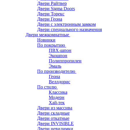
Двери Райтвер
Двери Sigma Doors
Двери Торекс
Двери Геона
Двери с электронным замком
Двери специального назначения
Двери межкомнатные
Новинки
По покрытию
ПВХ-шпон
Экошпон
Полиппропилен
Эмаль
По производителю
Геона
Веллдорис
По стилю
Классика
Модерн
Хай-тек
Двери из массива
Двери складные
Двери откатные
Двери INVISIBLE
Двери невидимки