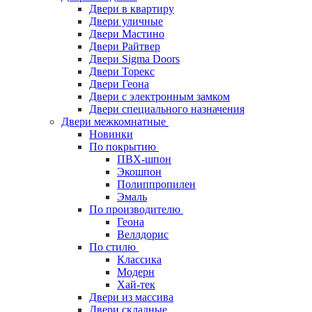
Двери в квартиру
Двери уличные
Двери Мастино
Двери Райтвер
Двери Sigma Doors
Двери Торекс
Двери Геона
Двери с электронным замком
Двери специального назначения
Двери межкомнатные
Новинки
По покрытию
ПВХ-шпон
Экошпон
Полиппропилен
Эмаль
По производителю
Геона
Веллдорис
По стилю
Классика
Модерн
Хай-тек
Двери из массива
Двери складные