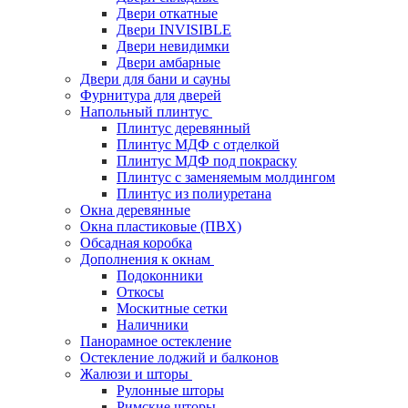
Двери откатные
Двери INVISIBLE
Двери невидимки
Двери амбарные
Двери для бани и сауны
Фурнитура для дверей
Напольный плинтус
Плинтус деревянный
Плинтус МДФ с отделкой
Плинтус МДФ под покраску
Плинтус с заменяемым молдингом
Плинтус из полиуретана
Окна деревянные
Окна пластиковые (ПВХ)
Обсадная коробка
Дополнения к окнам
Подоконники
Откосы
Москитные сетки
Наличники
Панорамное остекление
Остекление лоджий и балконов
Жалюзи и шторы
Рулонные шторы
Римские шторы