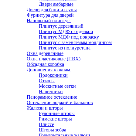
Двери амбарные
Двери для бани и сауны
Фурнитура для дверей
Напольный плинтус
Плинтус деревянный
Плинтус МДФ с отделкой
Плинтус МДФ под покраску
Плинтус с заменяемым молдингом
Плинтус из полиуретана
Окна деревянные
Окна пластиковые (ПВХ)
Обсадная коробка
Дополнения к окнам
Подоконники
Откосы
Москитные сетки
Наличники
Панорамное остекление
Остекление лоджий и балконов
Жалюзи и шторы
Рулонные шторы
Римские шторы
Плиссе
Шторы зебра
Горизонтальные жалюзи