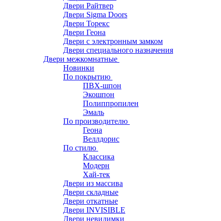
Двери Райтвер
Двери Sigma Doors
Двери Торекс
Двери Геона
Двери с электронным замком
Двери специального назначения
Двери межкомнатные
Новинки
По покрытию
ПВХ-шпон
Экошпон
Полиппропилен
Эмаль
По производителю
Геона
Веллдорис
По стилю
Классика
Модерн
Хай-тек
Двери из массива
Двери складные
Двери откатные
Двери INVISIBLE
Двери невидимки