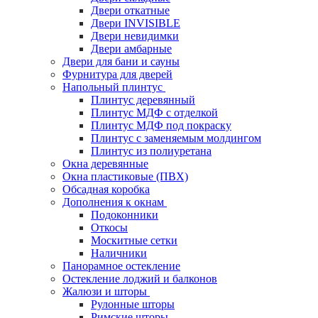
Двери откатные
Двери INVISIBLE
Двери невидимки
Двери амбарные
Двери для бани и сауны
Фурнитура для дверей
Напольный плинтус
Плинтус деревянный
Плинтус МДФ с отделкой
Плинтус МДФ под покраску
Плинтус с заменяемым молдингом
Плинтус из полиуретана
Окна деревянные
Окна пластиковые (ПВХ)
Обсадная коробка
Дополнения к окнам
Подоконники
Откосы
Москитные сетки
Наличники
Панорамное остекление
Остекление лоджий и балконов
Жалюзи и шторы
Рулонные шторы
Римские шторы