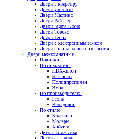
Двери в квартиру
Двери уличные
Двери Мастино
Двери Райтвер
Двери Sigma Doors
Двери Торекс
Двери Геона
Двери с электронным замком
Двери специального назначения
Двери межкомнатные
Новинки
По покрытию
ПВХ-шпон
Экошпон
Полиппропилен
Эмаль
По производителю
Геона
Веллдорис
По стилю
Классика
Модерн
Хай-тек
Двери из массива
Двери складные