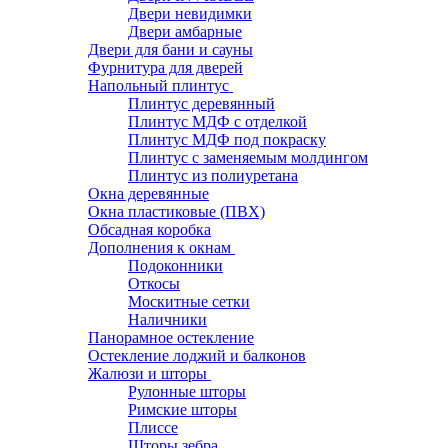
Двери невидимки
Двери амбарные
Двери для бани и сауны
Фурнитура для дверей
Напольный плинтус
Плинтус деревянный
Плинтус МДФ с отделкой
Плинтус МДФ под покраску
Плинтус с заменяемым молдингом
Плинтус из полиуретана
Окна деревянные
Окна пластиковые (ПВХ)
Обсадная коробка
Дополнения к окнам
Подоконники
Откосы
Москитные сетки
Наличники
Панорамное остекление
Остекление лоджий и балконов
Жалюзи и шторы
Рулонные шторы
Римские шторы
Плиссе
Шторы зебра