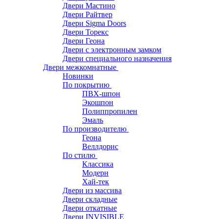
Двери Мастино
Двери Райтвер
Двери Sigma Doors
Двери Торекс
Двери Геона
Двери с электронным замком
Двери специального назначения
Двери межкомнатные
Новинки
По покрытию
ПВХ-шпон
Экошпон
Полиппропилен
Эмаль
По производителю
Геона
Веллдорис
По стилю
Классика
Модерн
Хай-тек
Двери из массива
Двери складные
Двери откатные
Двери INVISIBLE