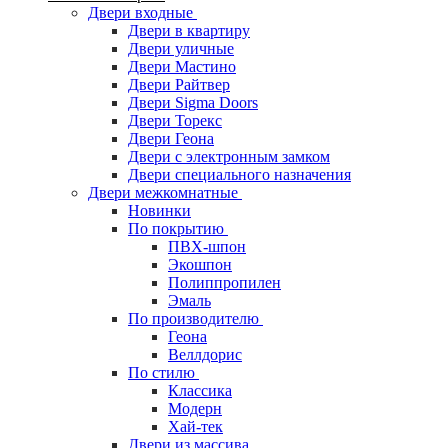
Двери входные
Двери в квартиру
Двери уличные
Двери Мастино
Двери Райтвер
Двери Sigma Doors
Двери Торекс
Двери Геона
Двери с электронным замком
Двери специального назначения
Двери межкомнатные
Новинки
По покрытию
ПВХ-шпон
Экошпон
Полиппропилен
Эмаль
По производителю
Геона
Веллдорис
По стилю
Классика
Модерн
Хай-тек
Двери из массива