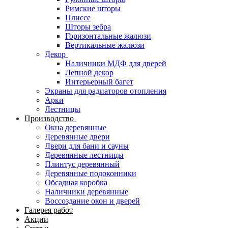
Римские шторы
Плиссе
Шторы зебра
Горизонтальные жалюзи
Вертикальные жалюзи
Декор
Наличники МДФ для дверей
Лепной декор
Интерьерный багет
Экраны для радиаторов отопления
Арки
Лестницы
Производство
Окна деревянные
Деревянные двери
Двери для бани и сауны
Деревянные лестницы
Плинтус деревянный
Деревянные подоконники
Обсадная коробка
Наличники деревянные
Воссоздание окон и дверей
Галерея работ
Акции