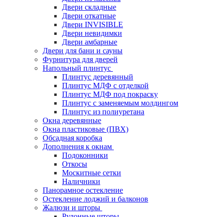
Двери складные
Двери откатные
Двери INVISIBLE
Двери невидимки
Двери амбарные
Двери для бани и сауны
Фурнитура для дверей
Напольный плинтус
Плинтус деревянный
Плинтус МДФ с отделкой
Плинтус МДФ под покраску
Плинтус с заменяемым молдингом
Плинтус из полиуретана
Окна деревянные
Окна пластиковые (ПВХ)
Обсадная коробка
Дополнения к окнам
Подоконники
Откосы
Москитные сетки
Наличники
Панорамное остекление
Остекление лоджий и балконов
Жалюзи и шторы
Рулонные шторы