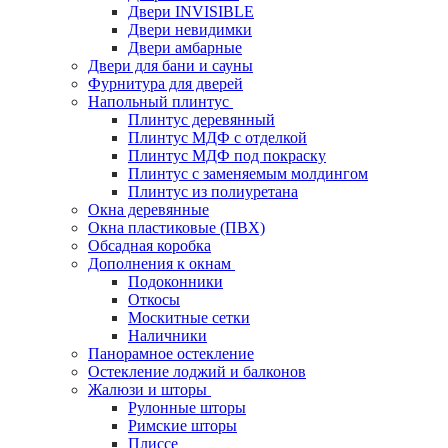
Двери INVISIBLE
Двери невидимки
Двери амбарные
Двери для бани и сауны
Фурнитура для дверей
Напольный плинтус
Плинтус деревянный
Плинтус МДФ с отделкой
Плинтус МДФ под покраску
Плинтус с заменяемым молдингом
Плинтус из полиуретана
Окна деревянные
Окна пластиковые (ПВХ)
Обсадная коробка
Дополнения к окнам
Подоконники
Откосы
Москитные сетки
Наличники
Панорамное остекление
Остекление лоджий и балконов
Жалюзи и шторы
Рулонные шторы
Римские шторы
Плиссе