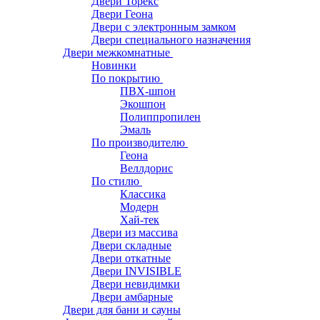
Двери Торекс
Двери Геона
Двери с электронным замком
Двери специального назначения
Двери межкомнатные
Новинки
По покрытию
ПВХ-шпон
Экошпон
Полиппропилен
Эмаль
По производителю
Геона
Веллдорис
По стилю
Классика
Модерн
Хай-тек
Двери из массива
Двери складные
Двери откатные
Двери INVISIBLE
Двери невидимки
Двери амбарные
Двери для бани и сауны