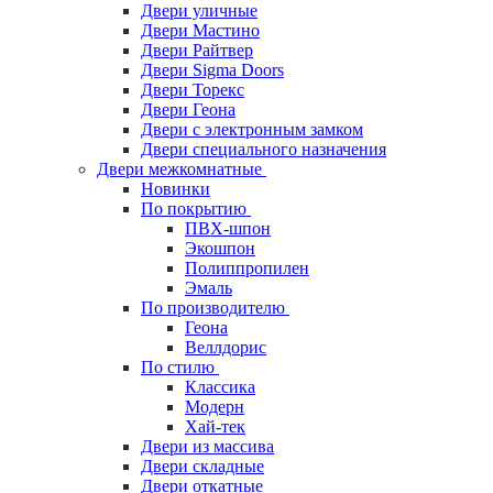
Двери уличные
Двери Мастино
Двери Райтвер
Двери Sigma Doors
Двери Торекс
Двери Геона
Двери с электронным замком
Двери специального назначения
Двери межкомнатные
Новинки
По покрытию
ПВХ-шпон
Экошпон
Полиппропилен
Эмаль
По производителю
Геона
Веллдорис
По стилю
Классика
Модерн
Хай-тек
Двери из массива
Двери складные
Двери откатные