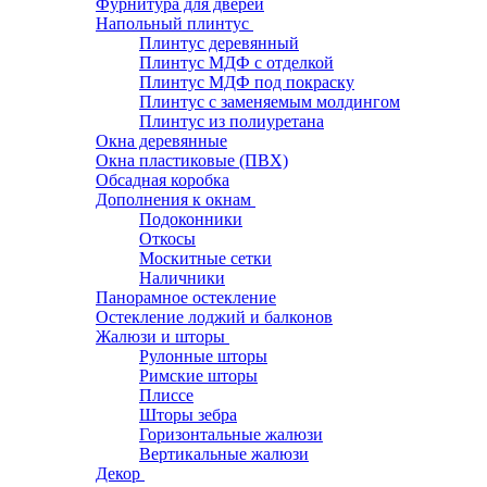
Фурнитура для дверей
Напольный плинтус
Плинтус деревянный
Плинтус МДФ с отделкой
Плинтус МДФ под покраску
Плинтус с заменяемым молдингом
Плинтус из полиуретана
Окна деревянные
Окна пластиковые (ПВХ)
Обсадная коробка
Дополнения к окнам
Подоконники
Откосы
Москитные сетки
Наличники
Панорамное остекление
Остекление лоджий и балконов
Жалюзи и шторы
Рулонные шторы
Римские шторы
Плиссе
Шторы зебра
Горизонтальные жалюзи
Вертикальные жалюзи
Декор