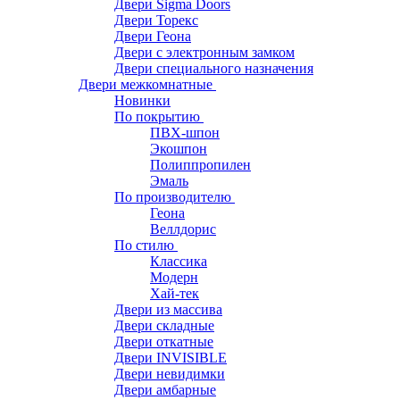
Двери Sigma Doors
Двери Торекс
Двери Геона
Двери с электронным замком
Двери специального назначения
Двери межкомнатные
Новинки
По покрытию
ПВХ-шпон
Экошпон
Полиппропилен
Эмаль
По производителю
Геона
Веллдорис
По стилю
Классика
Модерн
Хай-тек
Двери из массива
Двери складные
Двери откатные
Двери INVISIBLE
Двери невидимки
Двери амбарные