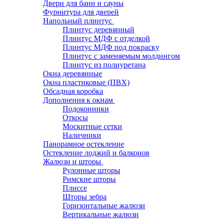
Двери для бани и сауны
Фурнитура для дверей
Напольный плинтус
Плинтус деревянный
Плинтус МДФ с отделкой
Плинтус МДФ под покраску
Плинтус с заменяемым молдингом
Плинтус из полиуретана
Окна деревянные
Окна пластиковые (ПВХ)
Обсадная коробка
Дополнения к окнам
Подоконники
Откосы
Москитные сетки
Наличники
Панорамное остекление
Остекление лоджий и балконов
Жалюзи и шторы
Рулонные шторы
Римские шторы
Плиссе
Шторы зебра
Горизонтальные жалюзи
Вертикальные жалюзи