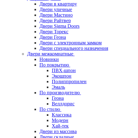
Двери в квартиру
Двери уличные
Двери Мастино
Двери Райтвер
Двери Sigma Doors
Двери Торекс
Двери Геона
Двери с электронным замком
Двери специального назначения
Двери межкомнатные
Новинки
По покрытию
ПВХ-шпон
Экошпон
Полиппропилен
Эмаль
По производителю
Геона
Веллдорис
По стилю
Классика
Модерн
Хай-тек
Двери из массива
Двери складные