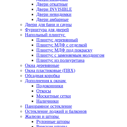
Двери откатные
Двери INVISIBLE
Двери невидимки
Двери амбарные
Двери для бани и сауны
Фурнитура для дверей
Напольный плинтус
Плинтус деревянный
Плинтус МДФ с отделкой
Плинтус МДФ под покраску
Плинтус с заменяемым молдингом
Плинтус из полиуретана
Окна деревянные
Окна пластиковые (ПВХ)
Обсадная коробка
Дополнения к окнам
Подоконники
Откосы
Москитные сетки
Наличники
Панорамное остекление
Остекление лоджий и балконов
Жалюзи и шторы
Рулонные шторы
Римские шторы