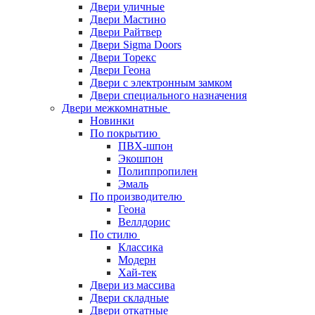
Двери уличные
Двери Мастино
Двери Райтвер
Двери Sigma Doors
Двери Торекс
Двери Геона
Двери с электронным замком
Двери специального назначения
Двери межкомнатные
Новинки
По покрытию
ПВХ-шпон
Экошпон
Полиппропилен
Эмаль
По производителю
Геона
Веллдорис
По стилю
Классика
Модерн
Хай-тек
Двери из массива
Двери складные
Двери откатные