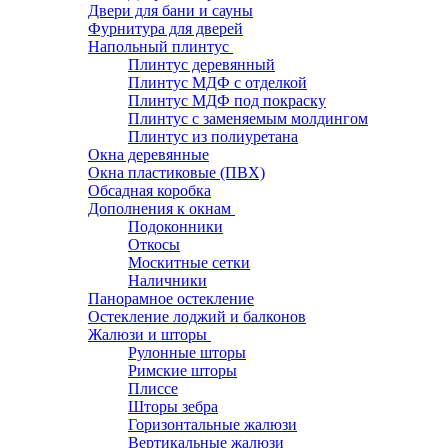
Двери для бани и сауны
Фурнитура для дверей
Напольный плинтус
Плинтус деревянный
Плинтус МДФ с отделкой
Плинтус МДФ под покраску
Плинтус с заменяемым молдингом
Плинтус из полиуретана
Окна деревянные
Окна пластиковые (ПВХ)
Обсадная коробка
Дополнения к окнам
Подоконники
Откосы
Москитные сетки
Наличники
Панорамное остекление
Остекление лоджий и балконов
Жалюзи и шторы
Рулонные шторы
Римские шторы
Плиссе
Шторы зебра
Горизонтальные жалюзи
Вертикальные жалюзи