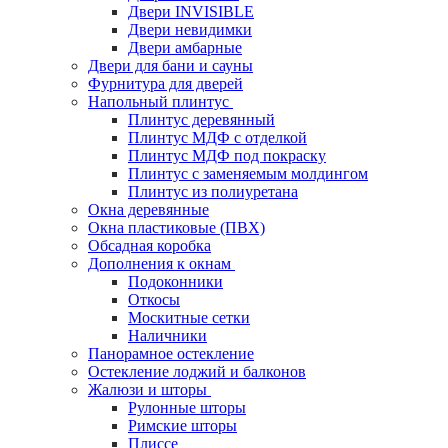
Двери INVISIBLE
Двери невидимки
Двери амбарные
Двери для бани и сауны
Фурнитура для дверей
Напольный плинтус
Плинтус деревянный
Плинтус МДФ с отделкой
Плинтус МДФ под покраску
Плинтус с заменяемым молдингом
Плинтус из полиуретана
Окна деревянные
Окна пластиковые (ПВХ)
Обсадная коробка
Дополнения к окнам
Подоконники
Откосы
Москитные сетки
Наличники
Панорамное остекление
Остекление лоджий и балконов
Жалюзи и шторы
Рулонные шторы
Римские шторы
Плиссе