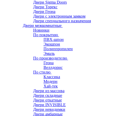
Двери Sigma Doors
Двери Торекс
Двери Геона
Двери с электронным замком
Двери специального назначения
Двери межкомнатные
Новинки
По покрытию
ПВХ-шпон
Экошпон
Полиппропилен
Эмаль
По производителю
Геона
Веллдорис
По стилю
Классика
Модерн
Хай-тек
Двери из массива
Двери складные
Двери откатные
Двери INVISIBLE
Двери невидимки
Двери амбарные