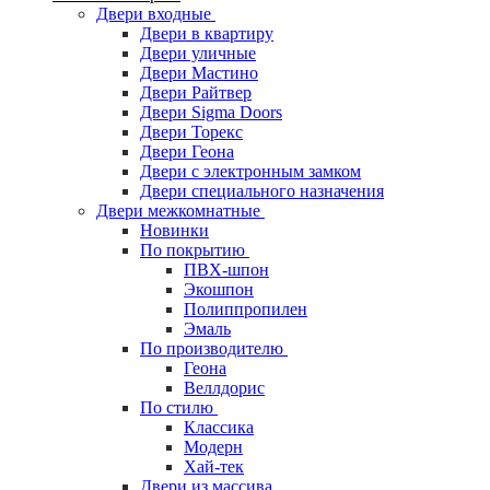
Двери входные
Двери в квартиру
Двери уличные
Двери Мастино
Двери Райтвер
Двери Sigma Doors
Двери Торекс
Двери Геона
Двери с электронным замком
Двери специального назначения
Двери межкомнатные
Новинки
По покрытию
ПВХ-шпон
Экошпон
Полиппропилен
Эмаль
По производителю
Геона
Веллдорис
По стилю
Классика
Модерн
Хай-тек
Двери из массива