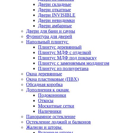
Двери складные
Двери откатные
Двери INVISIBLE
Двери невидимки
Двери амбарные
Двери для бани и сауны
Фурнитура для дверей
Напольный плинтус
Плинтус деревянный
Плинтус МДФ с отделкой
Плинтус МДФ под покраску
Плинтус с заменяемым молдингом
Плинтус из полиуретана
Окна деревянные
Окна пластиковые (ПВХ)
Обсадная коробка
Дополнения к окнам
Подоконники
Откосы
Москитные сетки
Наличники
Панорамное остекление
Остекление лоджий и балконов
Жалюзи и шторы
Рулонные шторы