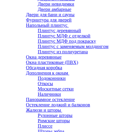
Двери невидимки
Двери амбарные
Двери для бани и сауны
Фурнитура для дверей
Напольный плинтус
Плинтус деревянный
Плинтус МДФ с отделкой
Плинтус МДФ под покраску
Плинтус с заменяемым молдингом
Плинтус из полиуретана
Окна деревянные
Окна пластиковые (ПВХ)
Обсадная коробка
Дополнения к окнам
Подоконники
Откосы
Москитные сетки
Наличники
Панорамное остекление
Остекление лоджий и балконов
Жалюзи и шторы
Рулонные шторы
Римские шторы
Плиссе
Шторы зебра