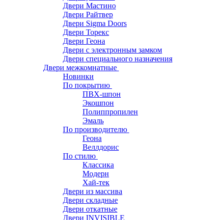
Двери Мастино
Двери Райтвер
Двери Sigma Doors
Двери Торекс
Двери Геона
Двери с электронным замком
Двери специального назначения
Двери межкомнатные
Новинки
По покрытию
ПВХ-шпон
Экошпон
Полиппропилен
Эмаль
По производителю
Геона
Веллдорис
По стилю
Классика
Модерн
Хай-тек
Двери из массива
Двери складные
Двери откатные
Двери INVISIBLE