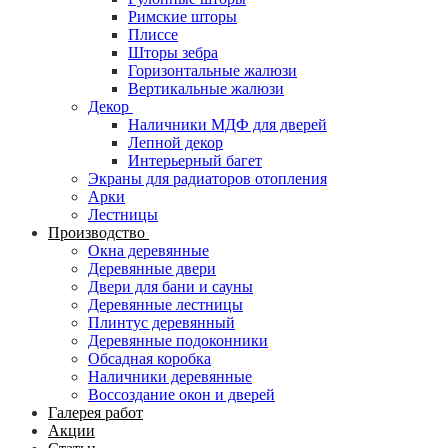
Римские шторы
Плиссе
Шторы зебра
Горизонтальные жалюзи
Вертикальные жалюзи
Декор
Наличники МДФ для дверей
Лепной декор
Интерьерный багет
Экраны для радиаторов отопления
Арки
Лестницы
Производство
Окна деревянные
Деревянные двери
Двери для бани и сауны
Деревянные лестницы
Плинтус деревянный
Деревянные подоконники
Обсадная коробка
Наличники деревянные
Воссоздание окон и дверей
Галерея работ
Акции