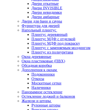
Двери откатные
Двери INVISIBLE
Двери невидимки
Двери амбарные
Двери для бани и сауны
Фурнитура для дверей
Напольный плинтус
Плинтус деревянный
Плинтус МДФ с отделкой
Плинтус МДФ под покраску
Плинтус с заменяемым молдингом
Плинтус из полиуретана
Окна деревянные
Окна пластиковые (ПВХ)
Обсадная коробка
Дополнения к окнам
Подоконники
Откосы
Москитные сетки
Наличники
Панорамное остекление
Остекление лоджий и балконов
Жалюзи и шторы
Рулонные шторы
Римские шторы