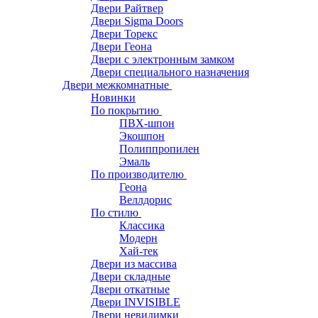
Двери Райтвер
Двери Sigma Doors
Двери Торекс
Двери Геона
Двери с электронным замком
Двери специального назначения
Двери межкомнатные
Новинки
По покрытию
ПВХ-шпон
Экошпон
Полиппропилен
Эмаль
По производителю
Геона
Веллдорис
По стилю
Классика
Модерн
Хай-тек
Двери из массива
Двери складные
Двери откатные
Двери INVISIBLE
Двери невидимки