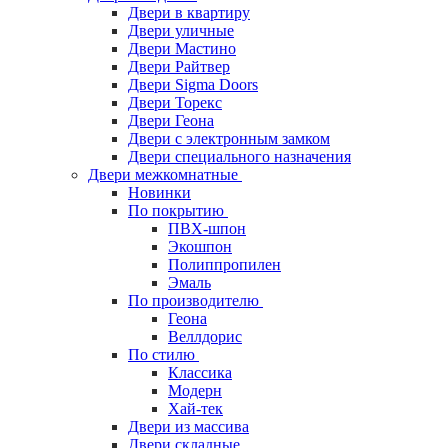
Двери в квартиру
Двери уличные
Двери Мастино
Двери Райтвер
Двери Sigma Doors
Двери Торекс
Двери Геона
Двери с электронным замком
Двери специального назначения
Двери межкомнатные
Новинки
По покрытию
ПВХ-шпон
Экошпон
Полиппропилен
Эмаль
По производителю
Геона
Веллдорис
По стилю
Классика
Модерн
Хай-тек
Двери из массива
Двери складные