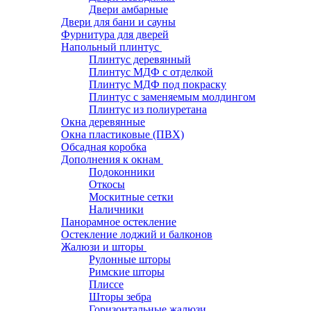
Двери амбарные
Двери для бани и сауны
Фурнитура для дверей
Напольный плинтус
Плинтус деревянный
Плинтус МДФ с отделкой
Плинтус МДФ под покраску
Плинтус с заменяемым молдингом
Плинтус из полиуретана
Окна деревянные
Окна пластиковые (ПВХ)
Обсадная коробка
Дополнения к окнам
Подоконники
Откосы
Москитные сетки
Наличники
Панорамное остекление
Остекление лоджий и балконов
Жалюзи и шторы
Рулонные шторы
Римские шторы
Плиссе
Шторы зебра
Горизонтальные жалюзи