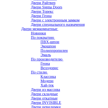
Двери Райтвер
Двери Sigma Doors
Двери Торекс
Двери Геона
Двери с электронным замком
Двери специального назначения
Двери межкомнатные
Новинки
По покрытию
ПВХ-шпон
Экошпон
Полиппропилен
Эмаль
По производителю
Геона
Веллдорис
По стилю
Классика
Модерн
Хай-тек
Двери из массива
Двери складные
Двери откатные
Двери INVISIBLE
Двери невидимки