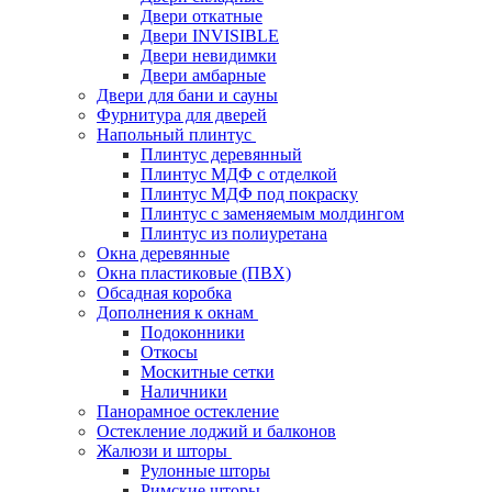
Двери откатные
Двери INVISIBLE
Двери невидимки
Двери амбарные
Двери для бани и сауны
Фурнитура для дверей
Напольный плинтус
Плинтус деревянный
Плинтус МДФ с отделкой
Плинтус МДФ под покраску
Плинтус с заменяемым молдингом
Плинтус из полиуретана
Окна деревянные
Окна пластиковые (ПВХ)
Обсадная коробка
Дополнения к окнам
Подоконники
Откосы
Москитные сетки
Наличники
Панорамное остекление
Остекление лоджий и балконов
Жалюзи и шторы
Рулонные шторы
Римские шторы