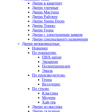
Двери в квартиру
Двери уличные
Двери Мастино
Двери Райтвер
Двери Sigma Doors
Двери Торекс
Двери Геона
Двери с электронным замком
Двери специального назначения
Двери межкомнатные
Новинки
По покрытию
ПВХ-шпон
Экошпон
Полиппропилен
Эмаль
По производителю
Геона
Веллдорис
По стилю
Классика
Модерн
Хай-тек
Двери из массива
Двери складные