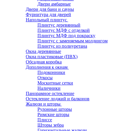
Двери амбарные
Двери для бани и сауны
Фурнитура для дверей
Напольный плинтус
Плинтус деревянный
Плинтус МДФ с отделкой
Плинтус МДФ под покраску
Плинтус с заменяемым молдингом
Плинтус из полиуретана
Окна деревянные
Окна пластиковые (ПВХ)
Обсадная коробка
Дополнения к окнам
Подоконники
Откосы
Москитные сетки
Наличники
Панорамное остекление
Остекление лоджий и балконов
Жалюзи и шторы
Рулонные шторы
Римские шторы
Плиссе
Шторы зебра
Горизонтальные жалюзи