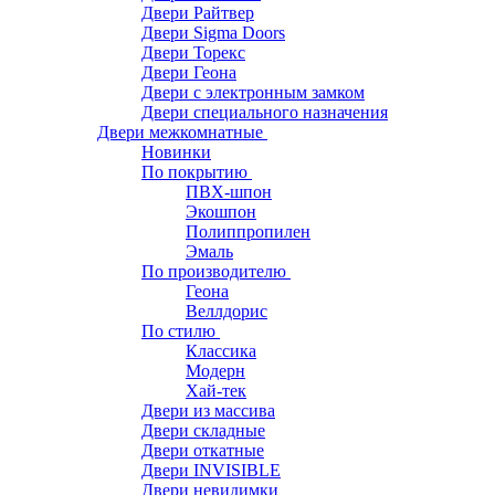
Двери Райтвер
Двери Sigma Doors
Двери Торекс
Двери Геона
Двери с электронным замком
Двери специального назначения
Двери межкомнатные
Новинки
По покрытию
ПВХ-шпон
Экошпон
Полиппропилен
Эмаль
По производителю
Геона
Веллдорис
По стилю
Классика
Модерн
Хай-тек
Двери из массива
Двери складные
Двери откатные
Двери INVISIBLE
Двери невидимки