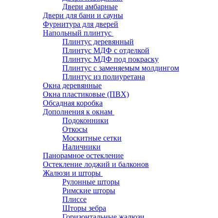
Двери амбарные
Двери для бани и сауны
Фурнитура для дверей
Напольный плинтус
Плинтус деревянный
Плинтус МДФ с отделкой
Плинтус МДФ под покраску
Плинтус с заменяемым молдингом
Плинтус из полиуретана
Окна деревянные
Окна пластиковые (ПВХ)
Обсадная коробка
Дополнения к окнам
Подоконники
Откосы
Москитные сетки
Наличники
Панорамное остекление
Остекление лоджий и балконов
Жалюзи и шторы
Рулонные шторы
Римские шторы
Плиссе
Шторы зебра
Горизонтальные жалюзи