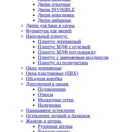
Двери откатные
Двери INVISIBLE
Двери невидимки
Двери амбарные
Двери для бани и сауны
Фурнитура для дверей
Напольный плинтус
Плинтус деревянный
Плинтус МДФ с отделкой
Плинтус МДФ под покраску
Плинтус с заменяемым молдингом
Плинтус из полиуретана
Окна деревянные
Окна пластиковые (ПВХ)
Обсадная коробка
Дополнения к окнам
Подоконники
Откосы
Москитные сетки
Наличники
Панорамное остекление
Остекление лоджий и балконов
Жалюзи и шторы
Рулонные шторы
Римские шторы