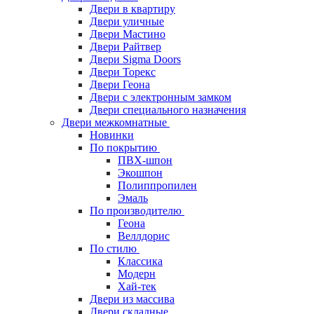
Двери в квартиру
Двери уличные
Двери Мастино
Двери Райтвер
Двери Sigma Doors
Двери Торекс
Двери Геона
Двери с электронным замком
Двери специального назначения
Двери межкомнатные
Новинки
По покрытию
ПВХ-шпон
Экошпон
Полиппропилен
Эмаль
По производителю
Геона
Веллдорис
По стилю
Классика
Модерн
Хай-тек
Двери из массива
Двери складные