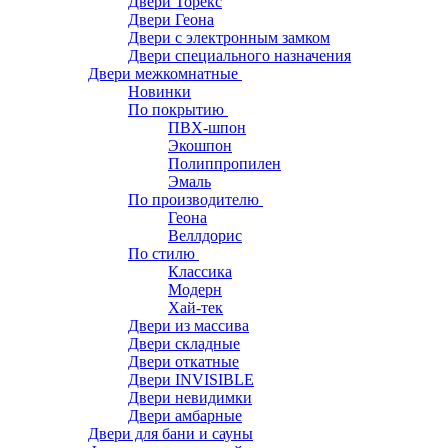
Двери Торекс
Двери Геона
Двери с электронным замком
Двери специального назначения
Двери межкомнатные
Новинки
По покрытию
ПВХ-шпон
Экошпон
Полиппропилен
Эмаль
По производителю
Геона
Веллдорис
По стилю
Классика
Модерн
Хай-тек
Двери из массива
Двери складные
Двери откатные
Двери INVISIBLE
Двери невидимки
Двери амбарные
Двери для бани и сауны