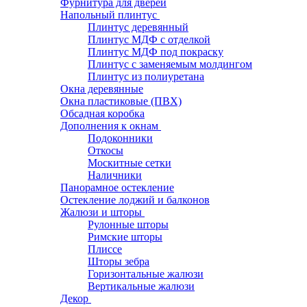
Фурнитура для дверей
Напольный плинтус
Плинтус деревянный
Плинтус МДФ с отделкой
Плинтус МДФ под покраску
Плинтус с заменяемым молдингом
Плинтус из полиуретана
Окна деревянные
Окна пластиковые (ПВХ)
Обсадная коробка
Дополнения к окнам
Подоконники
Откосы
Москитные сетки
Наличники
Панорамное остекление
Остекление лоджий и балконов
Жалюзи и шторы
Рулонные шторы
Римские шторы
Плиссе
Шторы зебра
Горизонтальные жалюзи
Вертикальные жалюзи
Декор