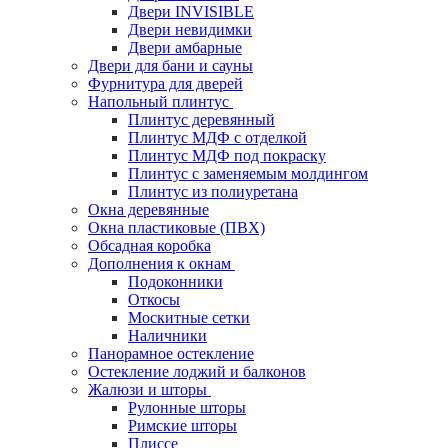
Двери INVISIBLE
Двери невидимки
Двери амбарные
Двери для бани и сауны
Фурнитура для дверей
Напольный плинтус
Плинтус деревянный
Плинтус МДФ с отделкой
Плинтус МДФ под покраску
Плинтус с заменяемым молдингом
Плинтус из полиуретана
Окна деревянные
Окна пластиковые (ПВХ)
Обсадная коробка
Дополнения к окнам
Подоконники
Откосы
Москитные сетки
Наличники
Панорамное остекление
Остекление лоджий и балконов
Жалюзи и шторы
Рулонные шторы
Римские шторы
Плиссе