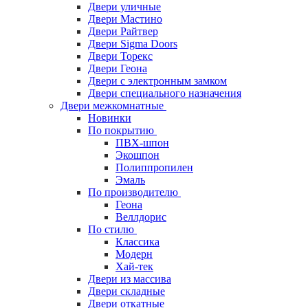
Двери уличные
Двери Мастино
Двери Райтвер
Двери Sigma Doors
Двери Торекс
Двери Геона
Двери с электронным замком
Двери специального назначения
Двери межкомнатные
Новинки
По покрытию
ПВХ-шпон
Экошпон
Полиппропилен
Эмаль
По производителю
Геона
Веллдорис
По стилю
Классика
Модерн
Хай-тек
Двери из массива
Двери складные
Двери откатные