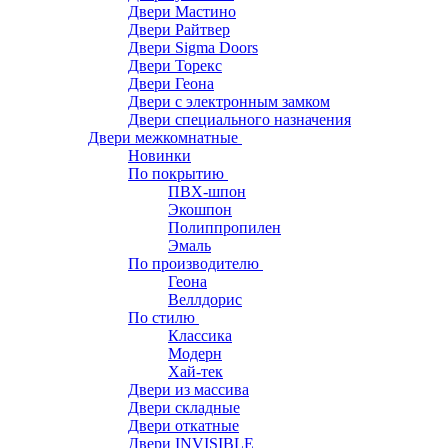
Двери Мастино
Двери Райтвер
Двери Sigma Doors
Двери Торекс
Двери Геона
Двери с электронным замком
Двери специального назначения
Двери межкомнатные
Новинки
По покрытию
ПВХ-шпон
Экошпон
Полиппропилен
Эмаль
По производителю
Геона
Веллдорис
По стилю
Классика
Модерн
Хай-тек
Двери из массива
Двери складные
Двери откатные
Двери INVISIBLE