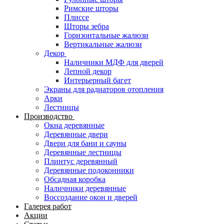
Римские шторы
Плиссе
Шторы зебра
Горизонтальные жалюзи
Вертикальные жалюзи
Декор
Наличники МДФ для дверей
Лепной декор
Интерьерный багет
Экраны для радиаторов отопления
Арки
Лестницы
Производство
Окна деревянные
Деревянные двери
Двери для бани и сауны
Деревянные лестницы
Плинтус деревянный
Деревянные подоконники
Обсадная коробка
Наличники деревянные
Воссоздание окон и дверей
Галерея работ
Акции