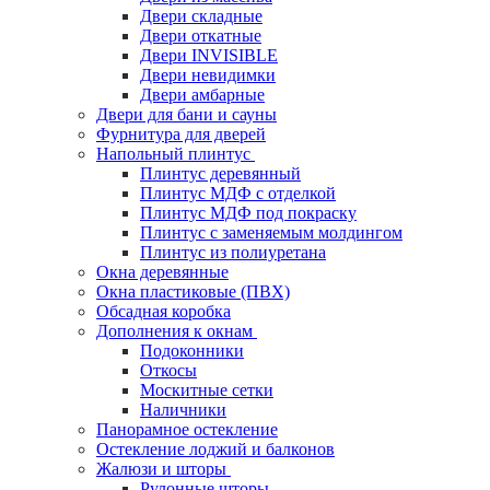
Двери складные
Двери откатные
Двери INVISIBLE
Двери невидимки
Двери амбарные
Двери для бани и сауны
Фурнитура для дверей
Напольный плинтус
Плинтус деревянный
Плинтус МДФ с отделкой
Плинтус МДФ под покраску
Плинтус с заменяемым молдингом
Плинтус из полиуретана
Окна деревянные
Окна пластиковые (ПВХ)
Обсадная коробка
Дополнения к окнам
Подоконники
Откосы
Москитные сетки
Наличники
Панорамное остекление
Остекление лоджий и балконов
Жалюзи и шторы
Рулонные шторы