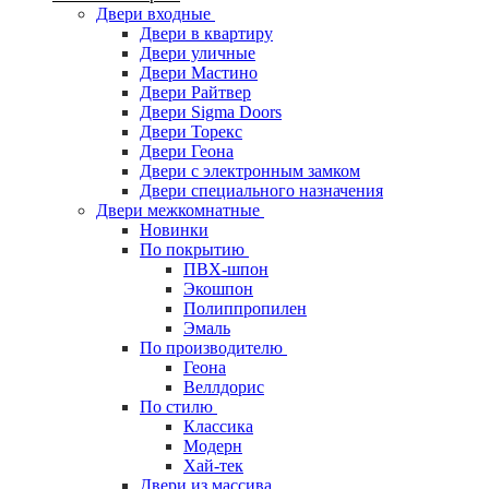
Двери входные
Двери в квартиру
Двери уличные
Двери Мастино
Двери Райтвер
Двери Sigma Doors
Двери Торекс
Двери Геона
Двери с электронным замком
Двери специального назначения
Двери межкомнатные
Новинки
По покрытию
ПВХ-шпон
Экошпон
Полиппропилен
Эмаль
По производителю
Геона
Веллдорис
По стилю
Классика
Модерн
Хай-тек
Двери из массива