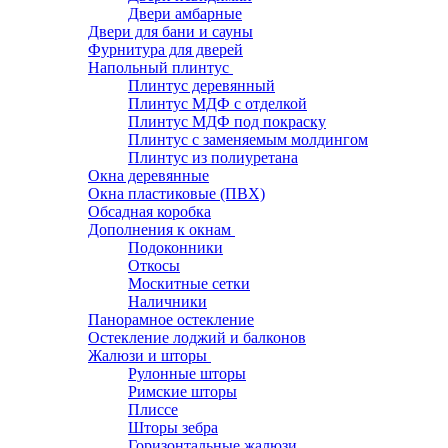
Двери амбарные
Двери для бани и сауны
Фурнитура для дверей
Напольный плинтус
Плинтус деревянный
Плинтус МДФ с отделкой
Плинтус МДФ под покраску
Плинтус с заменяемым молдингом
Плинтус из полиуретана
Окна деревянные
Окна пластиковые (ПВХ)
Обсадная коробка
Дополнения к окнам
Подоконники
Откосы
Москитные сетки
Наличники
Панорамное остекление
Остекление лоджий и балконов
Жалюзи и шторы
Рулонные шторы
Римские шторы
Плиссе
Шторы зебра
Горизонтальные жалюзи