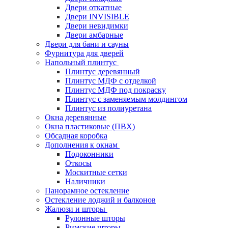
Двери откатные
Двери INVISIBLE
Двери невидимки
Двери амбарные
Двери для бани и сауны
Фурнитура для дверей
Напольный плинтус
Плинтус деревянный
Плинтус МДФ с отделкой
Плинтус МДФ под покраску
Плинтус с заменяемым молдингом
Плинтус из полиуретана
Окна деревянные
Окна пластиковые (ПВХ)
Обсадная коробка
Дополнения к окнам
Подоконники
Откосы
Москитные сетки
Наличники
Панорамное остекление
Остекление лоджий и балконов
Жалюзи и шторы
Рулонные шторы
Римские шторы