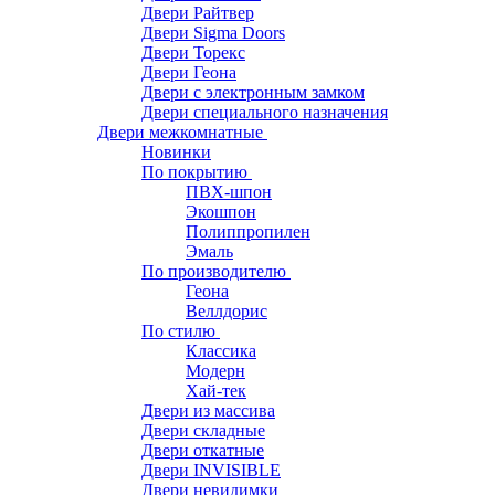
Двери Райтвер
Двери Sigma Doors
Двери Торекс
Двери Геона
Двери с электронным замком
Двери специального назначения
Двери межкомнатные
Новинки
По покрытию
ПВХ-шпон
Экошпон
Полиппропилен
Эмаль
По производителю
Геона
Веллдорис
По стилю
Классика
Модерн
Хай-тек
Двери из массива
Двери складные
Двери откатные
Двери INVISIBLE
Двери невидимки