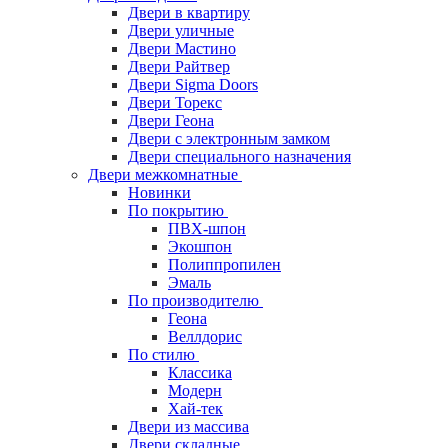
Двери в квартиру
Двери уличные
Двери Мастино
Двери Райтвер
Двери Sigma Doors
Двери Торекс
Двери Геона
Двери с электронным замком
Двери специального назначения
Двери межкомнатные
Новинки
По покрытию
ПВХ-шпон
Экошпон
Полиппропилен
Эмаль
По производителю
Геона
Веллдорис
По стилю
Классика
Модерн
Хай-тек
Двери из массива
Двери складные