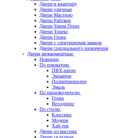
Двери в квартиру
Двери уличные
Двери Мастино
Двери Райтвер
Двери Sigma Doors
Двери Торекс
Двери Геона
Двери с электронным замком
Двери специального назначения
Двери межкомнатные
Новинки
По покрытию
ПВХ-шпон
Экошпон
Полиппропилен
Эмаль
По производителю
Геона
Веллдорис
По стилю
Классика
Модерн
Хай-тек
Двери из массива
Двери складные