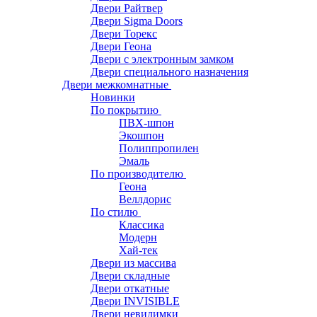
Двери Райтвер
Двери Sigma Doors
Двери Торекс
Двери Геона
Двери с электронным замком
Двери специального назначения
Двери межкомнатные
Новинки
По покрытию
ПВХ-шпон
Экошпон
Полиппропилен
Эмаль
По производителю
Геона
Веллдорис
По стилю
Классика
Модерн
Хай-тек
Двери из массива
Двери складные
Двери откатные
Двери INVISIBLE
Двери невидимки