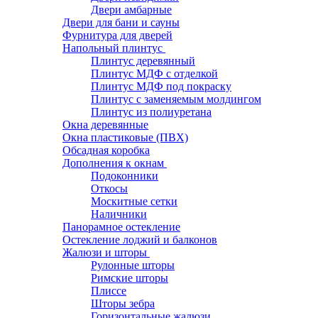
Двери амбарные
Двери для бани и сауны
Фурнитура для дверей
Напольный плинтус
Плинтус деревянный
Плинтус МДФ с отделкой
Плинтус МДФ под покраску
Плинтус с заменяемым молдингом
Плинтус из полиуретана
Окна деревянные
Окна пластиковые (ПВХ)
Обсадная коробка
Дополнения к окнам
Подоконники
Откосы
Москитные сетки
Наличники
Панорамное остекление
Остекление лоджий и балконов
Жалюзи и шторы
Рулонные шторы
Римские шторы
Плиссе
Шторы зебра
Горизонтальные жалюзи