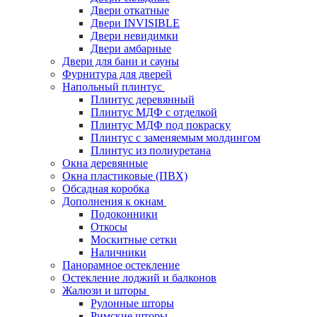
Двери откатные
Двери INVISIBLE
Двери невидимки
Двери амбарные
Двери для бани и сауны
Фурнитура для дверей
Напольный плинтус
Плинтус деревянный
Плинтус МДФ с отделкой
Плинтус МДФ под покраску
Плинтус с заменяемым молдингом
Плинтус из полиуретана
Окна деревянные
Окна пластиковые (ПВХ)
Обсадная коробка
Дополнения к окнам
Подоконники
Откосы
Москитные сетки
Наличники
Панорамное остекление
Остекление лоджий и балконов
Жалюзи и шторы
Рулонные шторы
Римские шторы