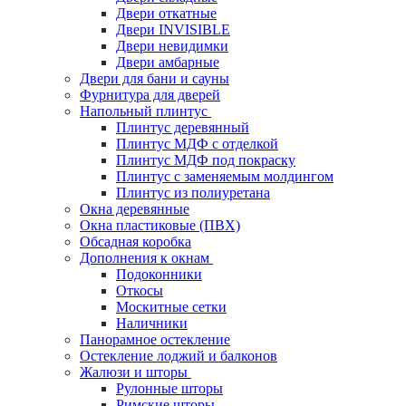
Двери откатные
Двери INVISIBLE
Двери невидимки
Двери амбарные
Двери для бани и сауны
Фурнитура для дверей
Напольный плинтус
Плинтус деревянный
Плинтус МДФ с отделкой
Плинтус МДФ под покраску
Плинтус с заменяемым молдингом
Плинтус из полиуретана
Окна деревянные
Окна пластиковые (ПВХ)
Обсадная коробка
Дополнения к окнам
Подоконники
Откосы
Москитные сетки
Наличники
Панорамное остекление
Остекление лоджий и балконов
Жалюзи и шторы
Рулонные шторы
Римские шторы