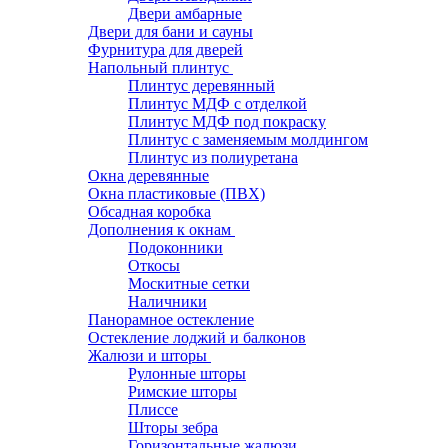
Двери амбарные
Двери для бани и сауны
Фурнитура для дверей
Напольный плинтус
Плинтус деревянный
Плинтус МДФ с отделкой
Плинтус МДФ под покраску
Плинтус с заменяемым молдингом
Плинтус из полиуретана
Окна деревянные
Окна пластиковые (ПВХ)
Обсадная коробка
Дополнения к окнам
Подоконники
Откосы
Москитные сетки
Наличники
Панорамное остекление
Остекление лоджий и балконов
Жалюзи и шторы
Рулонные шторы
Римские шторы
Плиссе
Шторы зебра
Горизонтальные жалюзи