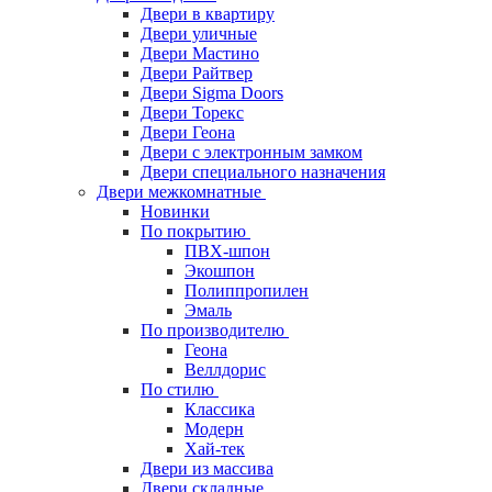
Двери в квартиру
Двери уличные
Двери Мастино
Двери Райтвер
Двери Sigma Doors
Двери Торекс
Двери Геона
Двери с электронным замком
Двери специального назначения
Двери межкомнатные
Новинки
По покрытию
ПВХ-шпон
Экошпон
Полиппропилен
Эмаль
По производителю
Геона
Веллдорис
По стилю
Классика
Модерн
Хай-тек
Двери из массива
Двери складные