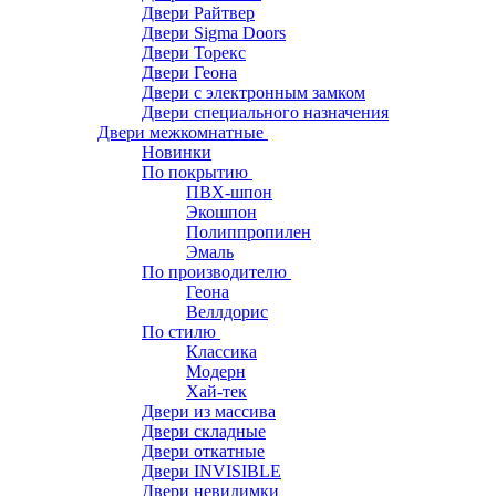
Двери Райтвер
Двери Sigma Doors
Двери Торекс
Двери Геона
Двери с электронным замком
Двери специального назначения
Двери межкомнатные
Новинки
По покрытию
ПВХ-шпон
Экошпон
Полиппропилен
Эмаль
По производителю
Геона
Веллдорис
По стилю
Классика
Модерн
Хай-тек
Двери из массива
Двери складные
Двери откатные
Двери INVISIBLE
Двери невидимки