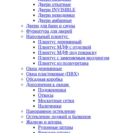
Двери откатные
Двери INVISIBLE
Двери невидимки
Двери амбарные
Двери для бани и сауны
Фурнитура для дверей
Напольный плинтус
Плинтус деревянный
Плинтус МДФ с отделкой
Плинтус МДФ под покраску
Плинтус с заменяемым молдингом
Плинтус из полиуретана
Окна деревянные
Окна пластиковые (ПВХ)
Обсадная коробка
Дополнения к окнам
Подоконники
Откосы
Москитные сетки
Наличники
Панорамное остекление
Остекление лоджий и балконов
Жалюзи и шторы
Рулонные шторы
Римские шторы