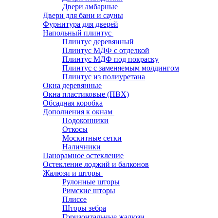
Двери амбарные
Двери для бани и сауны
Фурнитура для дверей
Напольный плинтус
Плинтус деревянный
Плинтус МДФ с отделкой
Плинтус МДФ под покраску
Плинтус с заменяемым молдингом
Плинтус из полиуретана
Окна деревянные
Окна пластиковые (ПВХ)
Обсадная коробка
Дополнения к окнам
Подоконники
Откосы
Москитные сетки
Наличники
Панорамное остекление
Остекление лоджий и балконов
Жалюзи и шторы
Рулонные шторы
Римские шторы
Плиссе
Шторы зебра
Горизонтальные жалюзи