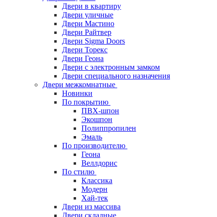
Двери в квартиру
Двери уличные
Двери Мастино
Двери Райтвер
Двери Sigma Doors
Двери Торекс
Двери Геона
Двери с электронным замком
Двери специального назначения
Двери межкомнатные
Новинки
По покрытию
ПВХ-шпон
Экошпон
Полиппропилен
Эмаль
По производителю
Геона
Веллдорис
По стилю
Классика
Модерн
Хай-тек
Двери из массива
Двери складные