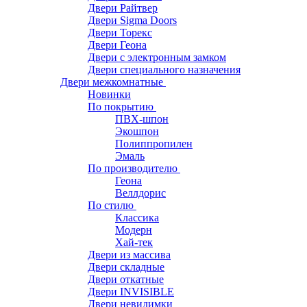
Двери Райтвер
Двери Sigma Doors
Двери Торекс
Двери Геона
Двери с электронным замком
Двери специального назначения
Двери межкомнатные
Новинки
По покрытию
ПВХ-шпон
Экошпон
Полиппропилен
Эмаль
По производителю
Геона
Веллдорис
По стилю
Классика
Модерн
Хай-тек
Двери из массива
Двери складные
Двери откатные
Двери INVISIBLE
Двери невидимки