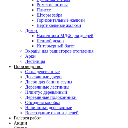
Римские шторы
Плиссе
Шторы зебра
Горизонтальные жалюзи
Вертикальные жалюзи
Декор
Наличники МДФ для дверей
Лепной декор
Интерьерный багет
Экраны для радиаторов отопления
Арки
Лестницы
Производство
Окна деревянные
Деревянные двери
Двери для бани и сауны
Деревянные лестницы
Плинтус деревянный
Деревянные подоконники
Обсадная коробка
Наличники деревянные
Воссоздание окон и дверей
Галерея работ
Акции