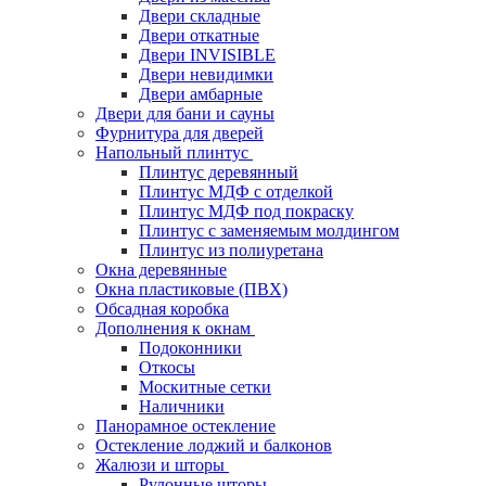
Двери складные
Двери откатные
Двери INVISIBLE
Двери невидимки
Двери амбарные
Двери для бани и сауны
Фурнитура для дверей
Напольный плинтус
Плинтус деревянный
Плинтус МДФ с отделкой
Плинтус МДФ под покраску
Плинтус с заменяемым молдингом
Плинтус из полиуретана
Окна деревянные
Окна пластиковые (ПВХ)
Обсадная коробка
Дополнения к окнам
Подоконники
Откосы
Москитные сетки
Наличники
Панорамное остекление
Остекление лоджий и балконов
Жалюзи и шторы
Рулонные шторы