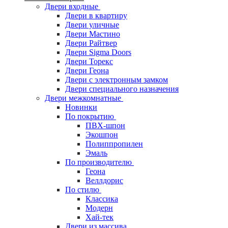
Двери входные
Двери в квартиру
Двери уличные
Двери Мастино
Двери Райтвер
Двери Sigma Doors
Двери Торекс
Двери Геона
Двери с электронным замком
Двери специального назначения
Двери межкомнатные
Новинки
По покрытию
ПВХ-шпон
Экошпон
Полиппропилен
Эмаль
По производителю
Геона
Веллдорис
По стилю
Классика
Модерн
Хай-тек
Двери из массива