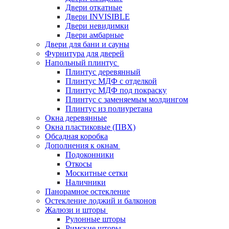
Двери откатные
Двери INVISIBLE
Двери невидимки
Двери амбарные
Двери для бани и сауны
Фурнитура для дверей
Напольный плинтус
Плинтус деревянный
Плинтус МДФ с отделкой
Плинтус МДФ под покраску
Плинтус с заменяемым молдингом
Плинтус из полиуретана
Окна деревянные
Окна пластиковые (ПВХ)
Обсадная коробка
Дополнения к окнам
Подоконники
Откосы
Москитные сетки
Наличники
Панорамное остекление
Остекление лоджий и балконов
Жалюзи и шторы
Рулонные шторы
Римские шторы