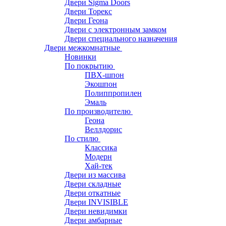
Двери Sigma Doors
Двери Торекс
Двери Геона
Двери с электронным замком
Двери специального назначения
Двери межкомнатные
Новинки
По покрытию
ПВХ-шпон
Экошпон
Полиппропилен
Эмаль
По производителю
Геона
Веллдорис
По стилю
Классика
Модерн
Хай-тек
Двери из массива
Двери складные
Двери откатные
Двери INVISIBLE
Двери невидимки
Двери амбарные