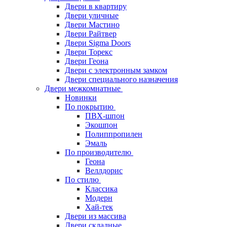
Двери в квартиру
Двери уличные
Двери Мастино
Двери Райтвер
Двери Sigma Doors
Двери Торекс
Двери Геона
Двери с электронным замком
Двери специального назначения
Двери межкомнатные
Новинки
По покрытию
ПВХ-шпон
Экошпон
Полиппропилен
Эмаль
По производителю
Геона
Веллдорис
По стилю
Классика
Модерн
Хай-тек
Двери из массива
Двери складные