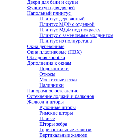
Двери для бани и сауны
Фурнитура для дверей
Напольный плинтус
Плинтус деревянный
Плинтус МДФ с отделкой
Плинтус МДФ под покраску
Плинтус с заменяемым молдингом
Плинтус из полиуретана
Окна деревянные
Окна пластиковые (ПВХ)
Обсадная коробка
Дополнения к окнам
Подоконники
Откосы
Москитные сетки
Наличники
Панорамное остекление
Остекление лоджий и балконов
Жалюзи и шторы
Рулонные шторы
Римские шторы
Плиссе
Шторы зебра
Горизонтальные жалюзи
Вертикальные жалюзи