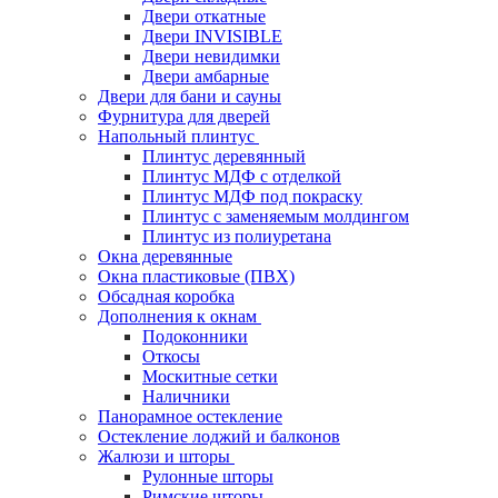
Двери откатные
Двери INVISIBLE
Двери невидимки
Двери амбарные
Двери для бани и сауны
Фурнитура для дверей
Напольный плинтус
Плинтус деревянный
Плинтус МДФ с отделкой
Плинтус МДФ под покраску
Плинтус с заменяемым молдингом
Плинтус из полиуретана
Окна деревянные
Окна пластиковые (ПВХ)
Обсадная коробка
Дополнения к окнам
Подоконники
Откосы
Москитные сетки
Наличники
Панорамное остекление
Остекление лоджий и балконов
Жалюзи и шторы
Рулонные шторы
Римские шторы