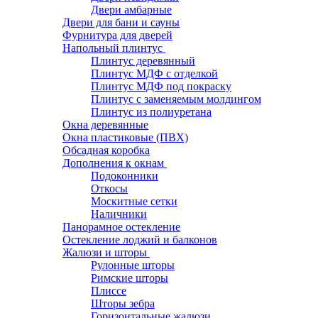
Двери амбарные
Двери для бани и сауны
Фурнитура для дверей
Напольный плинтус
Плинтус деревянный
Плинтус МДФ с отделкой
Плинтус МДФ под покраску
Плинтус с заменяемым молдингом
Плинтус из полиуретана
Окна деревянные
Окна пластиковые (ПВХ)
Обсадная коробка
Дополнения к окнам
Подоконники
Откосы
Москитные сетки
Наличники
Панорамное остекление
Остекление лоджий и балконов
Жалюзи и шторы
Рулонные шторы
Римские шторы
Плиссе
Шторы зебра
Горизонтальные жалюзи