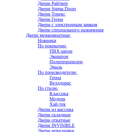
Двери Райтвер
Двери Sigma Doors
Двери Торекс
Двери Геона
Двери с электронным замком
Двери специального назначения
Двери межкомнатные
Новинки
По покрытию
ПВХ-шпон
Экошпон
Полиппропилен
Эмаль
По производителю
Геона
Веллдорис
По стилю
Классика
Модерн
Хай-тек
Двери из массива
Двери складные
Двери откатные
Двери INVISIBLE
Двери невидимки