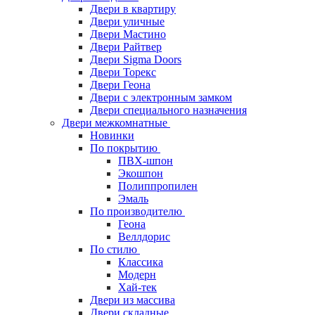
Двери в квартиру
Двери уличные
Двери Мастино
Двери Райтвер
Двери Sigma Doors
Двери Торекс
Двери Геона
Двери с электронным замком
Двери специального назначения
Двери межкомнатные
Новинки
По покрытию
ПВХ-шпон
Экошпон
Полиппропилен
Эмаль
По производителю
Геона
Веллдорис
По стилю
Классика
Модерн
Хай-тек
Двери из массива
Двери складные