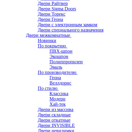
Двери Райтвер
Двери Sigma Doors
Двери Торекс
Двери Геона
Двери с электронным замком
Двери специального назначения
Двери межкомнатные
Новинки
По покрытию
ПВХ-шпон
Экошпон
Полиппропилен
Эмаль
По производителю
Геона
Веллдорис
По стилю
Классика
Модерн
Хай-тек
Двери из массива
Двери складные
Двери откатные
Двери INVISIBLE
Двери невидимки