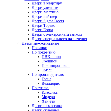
Двери в квартиру
Двери уличные
Двери Мастино
Двери Райтвер
Двери Sigma Doors
Двери Торекс
Двери Геона
Двери с электронным замком
Двери специального назначения
Двери межкомнатные
Новинки
По покрытию
ПВХ-шпон
Экошпон
Полиппропилен
Эмаль
По производителю
Геона
Веллдорис
По стилю
Классика
Модерн
Хай-тек
Двери из массива
Двери складные