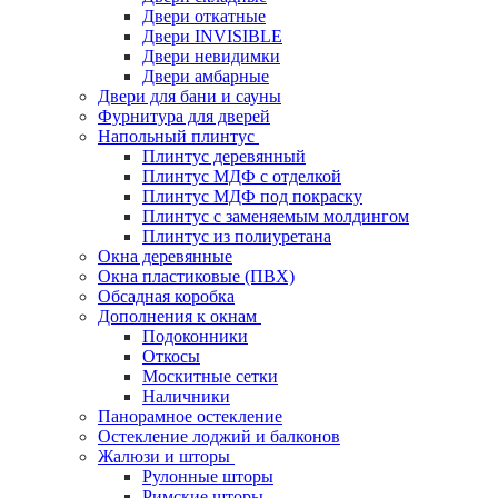
Двери откатные
Двери INVISIBLE
Двери невидимки
Двери амбарные
Двери для бани и сауны
Фурнитура для дверей
Напольный плинтус
Плинтус деревянный
Плинтус МДФ с отделкой
Плинтус МДФ под покраску
Плинтус с заменяемым молдингом
Плинтус из полиуретана
Окна деревянные
Окна пластиковые (ПВХ)
Обсадная коробка
Дополнения к окнам
Подоконники
Откосы
Москитные сетки
Наличники
Панорамное остекление
Остекление лоджий и балконов
Жалюзи и шторы
Рулонные шторы
Римские шторы