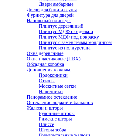
Двери амбарные
Двери для бани и сауны
Фурнитура для дверей
Напольный плинтус
Плинтус деревянный
Плинтус МДФ с отделкой
Плинтус МДФ под покраску
Плинтус с заменяемым молдингом
Плинтус из полиуретана
Окна деревянные
Окна пластиковые (ПВХ)
Обсадная коробка
Дополнения к окнам
Подоконники
Откосы
Москитные сетки
Наличники
Панорамное остекление
Остекление лоджий и балконов
Жалюзи и шторы
Рулонные шторы
Римские шторы
Плиссе
Шторы зебра
Горизонтальные жалюзи