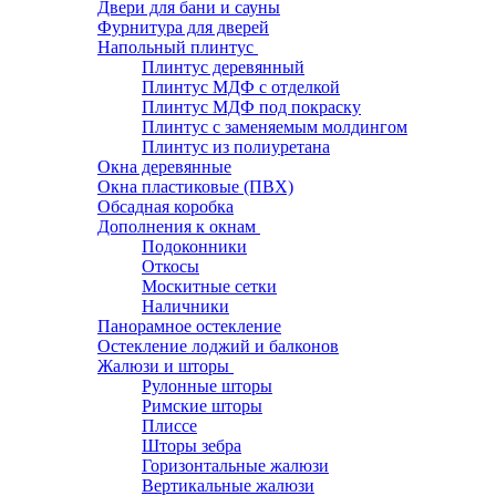
Двери для бани и сауны
Фурнитура для дверей
Напольный плинтус
Плинтус деревянный
Плинтус МДФ с отделкой
Плинтус МДФ под покраску
Плинтус с заменяемым молдингом
Плинтус из полиуретана
Окна деревянные
Окна пластиковые (ПВХ)
Обсадная коробка
Дополнения к окнам
Подоконники
Откосы
Москитные сетки
Наличники
Панорамное остекление
Остекление лоджий и балконов
Жалюзи и шторы
Рулонные шторы
Римские шторы
Плиссе
Шторы зебра
Горизонтальные жалюзи
Вертикальные жалюзи