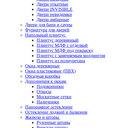
Двери откатные
Двери INVISIBLE
Двери невидимки
Двери амбарные
Двери для бани и сауны
Фурнитура для дверей
Напольный плинтус
Плинтус деревянный
Плинтус МДФ с отделкой
Плинтус МДФ под покраску
Плинтус с заменяемым молдингом
Плинтус из полиуретана
Окна деревянные
Окна пластиковые (ПВХ)
Обсадная коробка
Дополнения к окнам
Подоконники
Откосы
Москитные сетки
Наличники
Панорамное остекление
Остекление лоджий и балконов
Жалюзи и шторы
Рулонные шторы
Римские шторы