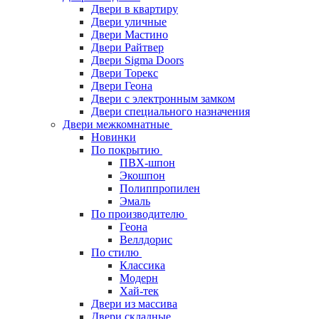
Двери в квартиру
Двери уличные
Двери Мастино
Двери Райтвер
Двери Sigma Doors
Двери Торекс
Двери Геона
Двери с электронным замком
Двери специального назначения
Двери межкомнатные
Новинки
По покрытию
ПВХ-шпон
Экошпон
Полиппропилен
Эмаль
По производителю
Геона
Веллдорис
По стилю
Классика
Модерн
Хай-тек
Двери из массива
Двери складные