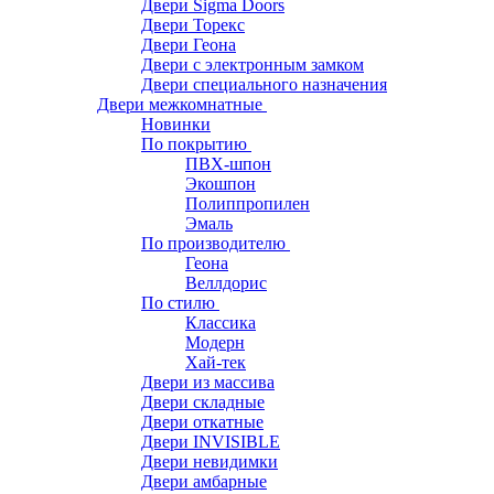
Двери Sigma Doors
Двери Торекс
Двери Геона
Двери с электронным замком
Двери специального назначения
Двери межкомнатные
Новинки
По покрытию
ПВХ-шпон
Экошпон
Полиппропилен
Эмаль
По производителю
Геона
Веллдорис
По стилю
Классика
Модерн
Хай-тек
Двери из массива
Двери складные
Двери откатные
Двери INVISIBLE
Двери невидимки
Двери амбарные