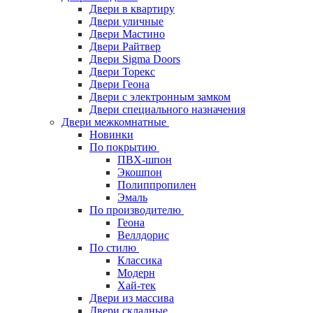
Двери в квартиру
Двери уличные
Двери Мастино
Двери Райтвер
Двери Sigma Doors
Двери Торекс
Двери Геона
Двери с электронным замком
Двери специального назначения
Двери межкомнатные
Новинки
По покрытию
ПВХ-шпон
Экошпон
Полиппропилен
Эмаль
По производителю
Геона
Веллдорис
По стилю
Классика
Модерн
Хай-тек
Двери из массива
Двери складные