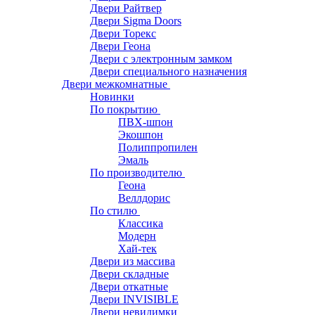
Двери Райтвер
Двери Sigma Doors
Двери Торекс
Двери Геона
Двери с электронным замком
Двери специального назначения
Двери межкомнатные
Новинки
По покрытию
ПВХ-шпон
Экошпон
Полиппропилен
Эмаль
По производителю
Геона
Веллдорис
По стилю
Классика
Модерн
Хай-тек
Двери из массива
Двери складные
Двери откатные
Двери INVISIBLE
Двери невидимки