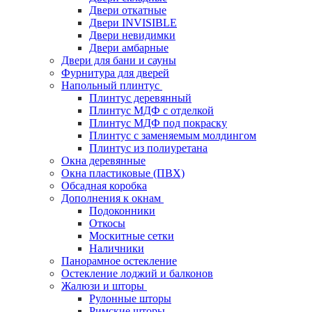
Двери откатные
Двери INVISIBLE
Двери невидимки
Двери амбарные
Двери для бани и сауны
Фурнитура для дверей
Напольный плинтус
Плинтус деревянный
Плинтус МДФ с отделкой
Плинтус МДФ под покраску
Плинтус с заменяемым молдингом
Плинтус из полиуретана
Окна деревянные
Окна пластиковые (ПВХ)
Обсадная коробка
Дополнения к окнам
Подоконники
Откосы
Москитные сетки
Наличники
Панорамное остекление
Остекление лоджий и балконов
Жалюзи и шторы
Рулонные шторы
Римские шторы