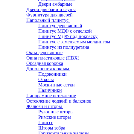
Двери амбарные
Двери для бани и сауны
Фурнитура для дверей
Напольный плинтус
Плинтус деревянный
Плинтус МДФ с отделкой
Плинтус МДФ под покраску
Плинтус с заменяемым молдингом
Плинтус из полиуретана
Окна деревянные
Окна пластиковые (ПВХ)
Обсадная коробка
Дополнения к окнам
Подоконники
Откосы
Москитные сетки
Наличники
Панорамное остекление
Остекление лоджий и балконов
Жалюзи и шторы
Рулонные шторы
Римские шторы
Плиссе
Шторы зебра
Горизонтальные жалюзи