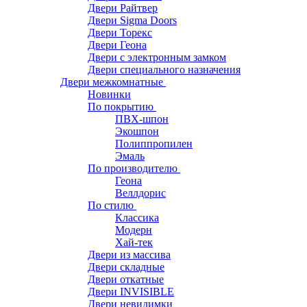
Двери Райтвер
Двери Sigma Doors
Двери Торекс
Двери Геона
Двери с электронным замком
Двери специального назначения
Двери межкомнатные
Новинки
По покрытию
ПВХ-шпон
Экошпон
Полиппропилен
Эмаль
По производителю
Геона
Веллдорис
По стилю
Классика
Модерн
Хай-тек
Двери из массива
Двери складные
Двери откатные
Двери INVISIBLE
Двери невидимки