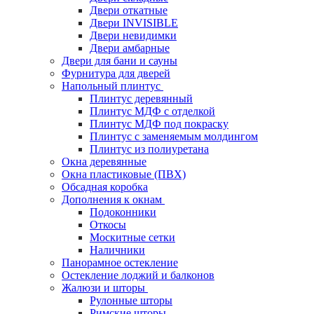
Двери откатные
Двери INVISIBLE
Двери невидимки
Двери амбарные
Двери для бани и сауны
Фурнитура для дверей
Напольный плинтус
Плинтус деревянный
Плинтус МДФ с отделкой
Плинтус МДФ под покраску
Плинтус с заменяемым молдингом
Плинтус из полиуретана
Окна деревянные
Окна пластиковые (ПВХ)
Обсадная коробка
Дополнения к окнам
Подоконники
Откосы
Москитные сетки
Наличники
Панорамное остекление
Остекление лоджий и балконов
Жалюзи и шторы
Рулонные шторы
Римские шторы