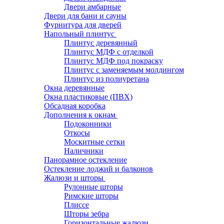
Двери амбарные
Двери для бани и сауны
Фурнитура для дверей
Напольный плинтус
Плинтус деревянный
Плинтус МДФ с отделкой
Плинтус МДФ под покраску
Плинтус с заменяемым молдингом
Плинтус из полиуретана
Окна деревянные
Окна пластиковые (ПВХ)
Обсадная коробка
Дополнения к окнам
Подоконники
Откосы
Москитные сетки
Наличники
Панорамное остекление
Остекление лоджий и балконов
Жалюзи и шторы
Рулонные шторы
Римские шторы
Плиссе
Шторы зебра
Горизонтальные жалюзи