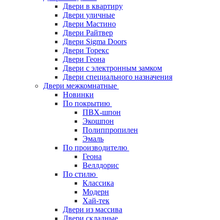
Двери в квартиру
Двери уличные
Двери Мастино
Двери Райтвер
Двери Sigma Doors
Двери Торекс
Двери Геона
Двери с электронным замком
Двери специального назначения
Двери межкомнатные
Новинки
По покрытию
ПВХ-шпон
Экошпон
Полиппропилен
Эмаль
По производителю
Геона
Веллдорис
По стилю
Классика
Модерн
Хай-тек
Двери из массива
Двери складные