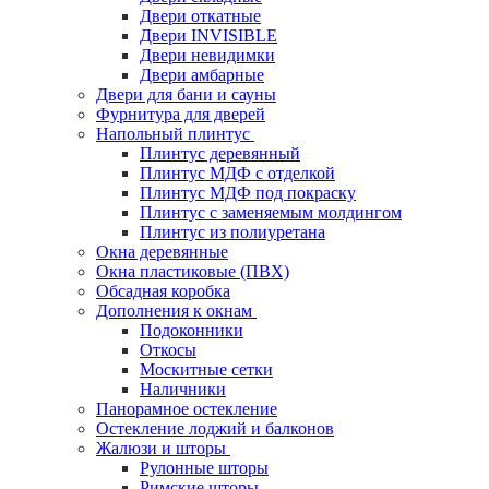
Двери откатные
Двери INVISIBLE
Двери невидимки
Двери амбарные
Двери для бани и сауны
Фурнитура для дверей
Напольный плинтус
Плинтус деревянный
Плинтус МДФ с отделкой
Плинтус МДФ под покраску
Плинтус с заменяемым молдингом
Плинтус из полиуретана
Окна деревянные
Окна пластиковые (ПВХ)
Обсадная коробка
Дополнения к окнам
Подоконники
Откосы
Москитные сетки
Наличники
Панорамное остекление
Остекление лоджий и балконов
Жалюзи и шторы
Рулонные шторы
Римские шторы