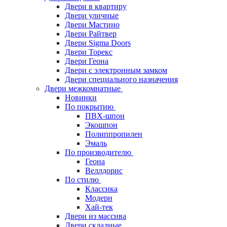
Двери в квартиру
Двери уличные
Двери Мастино
Двери Райтвер
Двери Sigma Doors
Двери Торекс
Двери Геона
Двери с электронным замком
Двери специального назначения
Двери межкомнатные
Новинки
По покрытию
ПВХ-шпон
Экошпон
Полиппропилен
Эмаль
По производителю
Геона
Веллдорис
По стилю
Классика
Модерн
Хай-тек
Двери из массива
Двери складные