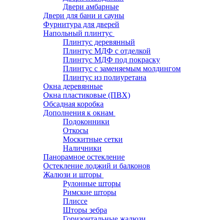
Двери амбарные
Двери для бани и сауны
Фурнитура для дверей
Напольный плинтус
Плинтус деревянный
Плинтус МДФ с отделкой
Плинтус МДФ под покраску
Плинтус с заменяемым молдингом
Плинтус из полиуретана
Окна деревянные
Окна пластиковые (ПВХ)
Обсадная коробка
Дополнения к окнам
Подоконники
Откосы
Москитные сетки
Наличники
Панорамное остекление
Остекление лоджий и балконов
Жалюзи и шторы
Рулонные шторы
Римские шторы
Плиссе
Шторы зебра
Горизонтальные жалюзи