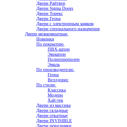
Двери Райтвер
Двери Sigma Doors
Двери Торекс
Двери Геона
Двери с электронным замком
Двери специального назначения
Двери межкомнатные
Новинки
По покрытию
ПВХ-шпон
Экошпон
Полиппропилен
Эмаль
По производителю
Геона
Веллдорис
По стилю
Классика
Модерн
Хай-тек
Двери из массива
Двери складные
Двери откатные
Двери INVISIBLE
Двери невидимки